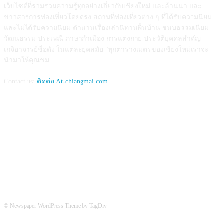
เว็บไซต์ที่รวมรวมความรู้ทุกอย่างเกี่ยวกับเชียงใหม่ และล้านนา และ
ข่าวสารการท่องเที่ยวโดยตรง สถานที่ท่องเที่ยวต่าง ๆ ที่ได้รับความนิยม
และไม่ได้รับความนิยม ตำนานเรื่องเล่านิทานพื้นบ้าน ขนบธรรมเนียม
วัฒนธรรม ประเพณี ภาษากำเมือง การแต่งกาย ประวัติบุคคลสำคัญ
เกจิอาจารย์ชื่อดัง ในแต่ละยุคสมัย "ทุกตารางเมตรของเชียงใหม่เราจะ
นำมาให้คุณชม
Contact us:
ติดต่อ At-chiangmai.com
FOLLOW US
© Newspaper WordPress Theme by TagDiv