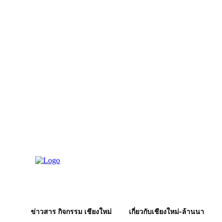
Thursday, August 6, 2026
ปฏิทินล้านนา
ฤกษ์ยาม ล้านนา วันดีวันเสีย
ข่าวสาร กิจกรรม เชียงใหม่
เกี่ยวกับเชียงใหม่-ล้านนา