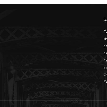
P
วั
ข่
งา
วั
วั
งา
Ch
วั