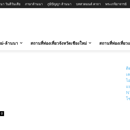
นา วันดีวันเสีย
ภาษาล้านนา
ภูมิปัญญา ล้านนา
บทสวดมนต์ คาถา
พระเกจิอาจารย์
ใหม่-ล้านนา
สถานที่ท่องเที่ยวจังหวัดเชียงใหม่
สถานที่ท่องเที่ย
ติ
เค
ไอ
แป
N
โซ
0