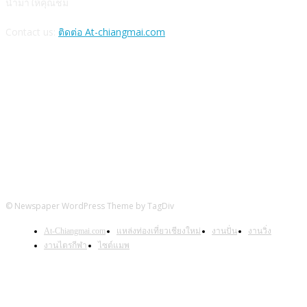
นำมาให้คุณชม
Contact us:
ติดต่อ At-chiangmai.com
FOLLOW US
© Newspaper WordPress Theme by TagDiv
At-Chiangmai.com
แหล่งท่องเที่ยวเชียงใหม่
งานปั่น
งานวิ่ง
งานไตรกีฬา
ไซต์แมพ