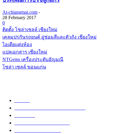
At-chiangmai.com
-
28 February 2017
0
ติดตั้ง โซล่าเซลล์ เชียงใหม่
เคลมปรกันรถยนต์ อู่ซ่อมสีและตัวถัง เชียงใหม่
ไอเดียแต่งห้อง
แปลเอกสาร เชียงใหม่
NTGems เครื่องประดับอัญมณี
โซล่า เซลล์ ขอนแก่น
POPULAR CATEGORY
วัด
1307
ข่าวสาร งานกิจกรรม เชียงใหม่
752
งานวิ่ง
226
วัดอำเภอเมืองเชียงใหม่
126
วัดอำเภอสันป่าตอง
108