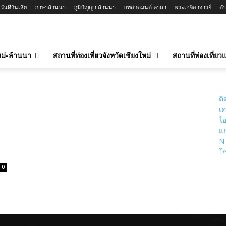
ันดีวันเสีย
ภาษาล้านนา
ภูมิปัญญา ล้านนา
บทสวดมนต์ คาถา
พระเกจิอาจารย์
ตำ
ใหม่-ล้านนา
สถานที่ท่องเที่ยวจังหวัดเชียงใหม่
สถานที่ท่องเที่ย
ติ
เค
ไอ
แป
N
โซ
0