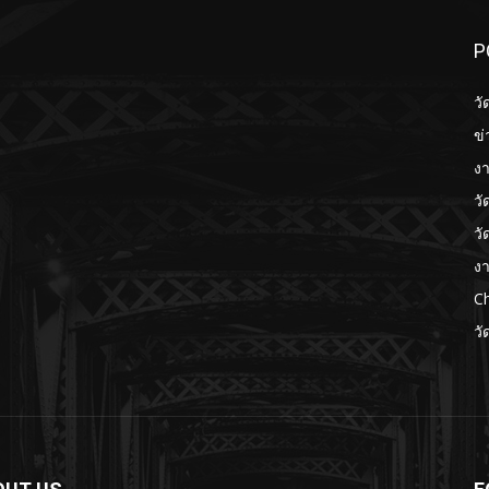
P
วั
ข่
งา
วั
วั
งา
Ch
วั