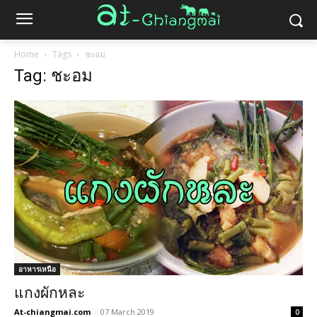
Home
Tags
ชะอม
Tag: ชะอม
อาหารเหนือ
แกงผักหละ
At-chiangmai.com
-
07 March 2019
0