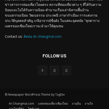
ข่าวสารการท่องเที่ยวโดยตรง สถานที่ท่องเที่ยวต่าง ๆ ที่ได้รับความ
นิยมและไม่ได้รับความนิยม ตำนานเรื่องเล่านิทานพื้นบ้าน
ขนบธรรมเนียม วัฒนธรรม ประเพณี ภาษากำเมือง การแต่งกาย
ประวัติบุคคลสำคัญ เกจิอาจารย์ชื่อดัง ในแต่ละยุคสมัย "ทุกตาราง
เมตรของเชียงใหม่เราจะนำมาให้คุณชม
Contact us:
ติดต่อ At-chiangmai.com
FOLLOW US
© Newspaper WordPress Theme by TagDiv
At-Chiangmai.com
แหล่งท่องเที่ยวเชียงใหม่
งานปั่น
งานวิ่ง
งานไตรกีฬา
ไซต์แมพ