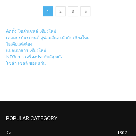
1
2
3
ติดตั้ง โซล่าเซลล์ เชียงใหม่
เคลมปรกันรถยนต์ อู่ซ่อมสีและตัวถัง เชียงใหม่
ไอเดียแต่งห้อง
แปลเอกสาร เชียงใหม่
NTGems เครื่องประดับอัญมณี
โซล่า เซลล์ ขอนแก่น
POPULAR CATEGORY
วัด
1307