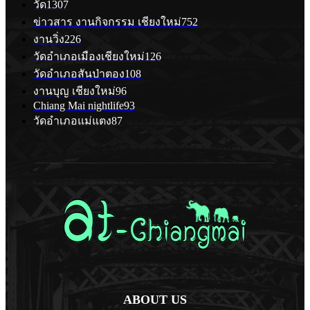
วัด
1307
ข่าวสาร งานกิจกรรม เชียงใหม่
752
งานวิ่ง
226
วัดอำเภอเมืองเชียงใหม่
126
วัดอำเภอสันป่าตอง
108
งานบุญ เชียงใหม่
96
Chiang Mai nightlife
93
วัดอำเภอแม่แตง
87
ABOUT US