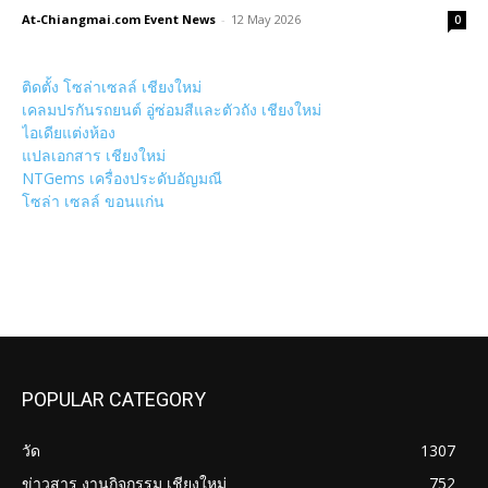
At-Chiangmai.com Event News
-
12 May 2026
0
ติดตั้ง โซล่าเซลล์ เชียงใหม่
เคลมปรกันรถยนต์ อู่ซ่อมสีและตัวถัง เชียงใหม่
ไอเดียแต่งห้อง
แปลเอกสาร เชียงใหม่
NTGems เครื่องประดับอัญมณี
โซล่า เซลล์ ขอนแก่น
POPULAR CATEGORY
วัด
1307
ข่าวสาร งานกิจกรรม เชียงใหม่
752