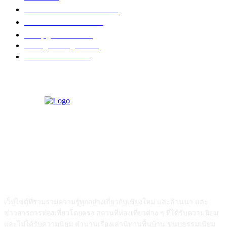
วัดอำเภอเมืองเชียงใหม่
126
วัดอำเภอสันป่าตอง
108
งานบุญ เชียงใหม่
96
Chiang Mai nightlife
93
วัดอำเภอแม่แตง
87
ABOUT US
เว็บไซต์ที่รวมรวมความรู้ทุกอย่างเกี่ยวกับเชียงใหม่ และล้านนา และ
ข่าวสารการท่องเที่ยวโดยตรง สถานที่ท่องเที่ยวต่าง ๆ ที่ได้รับความนิยม
และไม่ได้รับความนิยม ตำนานเรื่องเล่านิทานพื้นบ้าน ขนบธรรมเนียม