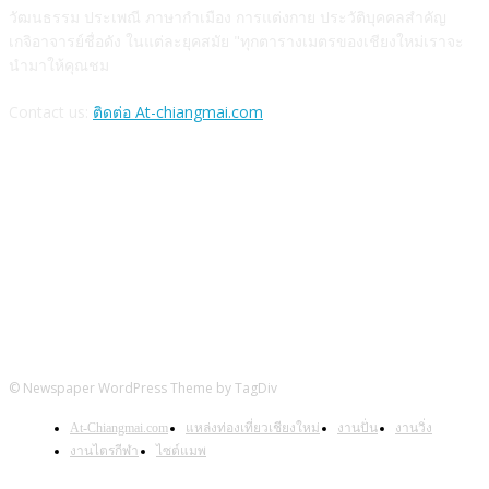
วัฒนธรรม ประเพณี ภาษากำเมือง การแต่งกาย ประวัติบุคคลสำคัญ
เกจิอาจารย์ชื่อดัง ในแต่ละยุคสมัย "ทุกตารางเมตรของเชียงใหม่เราจะ
นำมาให้คุณชม
Contact us:
ติดต่อ At-chiangmai.com
FOLLOW US
© Newspaper WordPress Theme by TagDiv
At-Chiangmai.com
แหล่งท่องเที่ยวเชียงใหม่
งานปั่น
งานวิ่ง
งานไตรกีฬา
ไซต์แมพ