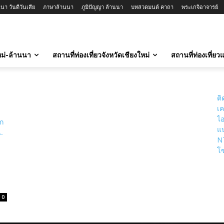
นา วันดีวันเสีย
ภาษาล้านนา
ภูมิปัญญา ล้านนา
บทสวดมนต์ คาถา
พระเกจิอาจารย์
ใหม่-ล้านนา
สถานที่ท่องเที่ยวจังหวัดเชียงใหม่
สถานที่ท่องเที่ย
ติ
เค
ไอ
แป
N
โซ
0