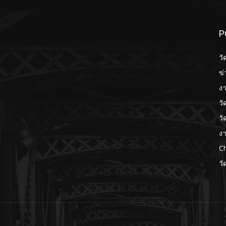
P
วั
ข่
งา
วั
วั
งา
Ch
วั