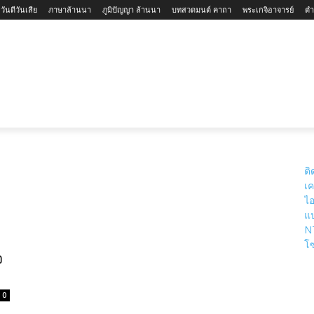
ันดีวันเสีย
ภาษาล้านนา
ภูมิปัญญา ล้านนา
บทสวดมนต์ คาถา
พระเกจิอาจารย์
ตำ
ใหม่-ล้านนา
สถานที่ท่องเที่ยวจังหวัดเชียงใหม่
สถานที่ท่องเที
ติ
เค
ไอ
แป
N
โซ
จ
0