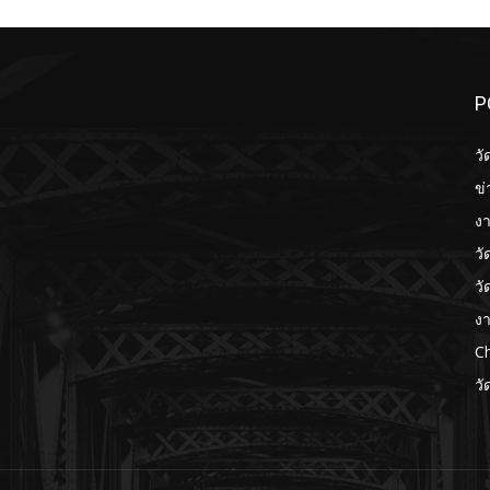
P
วั
ข่
งา
วั
วั
งา
Ch
วั