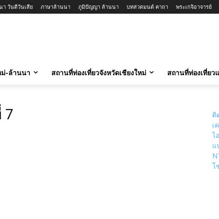
า วันดีวันเสีย
ภาษาล้านนา
ภูมิปัญญา ล้านนา
บทสวดมนต์ คาถา
พระเกจิอาจารย์
ใหม่-ล้านนา
สถานที่ท่องเที่ยวจังหวัดเชียงใหม่
สถานที่ท่องเที่ย
 7
ติ
เค
ไอ
แป
N
โซ