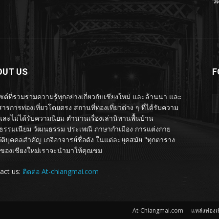
วั
OUT US
F
ไซต์ที่รวมรวมความรู้ทุกอย่างเกี่ยวกับเชียงใหม่ และล้านนา และ
ารการท่องเที่ยวโดยตรง สถานที่ท่องเที่ยวต่าง ๆ ที่ได้รับความ
และไม่ได้รับความนิยม ตำนานเรื่องเล่านิทานพื้นบ้าน
รรมเนียม วัฒนธรรม ประเพณี ภาษากำเมือง การแต่งกาย
ัติบุคคลสำคัญ เกจิอาจารย์ชื่อดัง ในแต่ละยุคสมัย "ทุกตาราง
ของเชียงใหม่เราจะนำมาให้คุณชม
act us:
ติดต่อ At-chiangmai.com
At-Chiangmai.com
แหล่งท่องเท