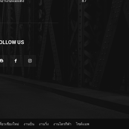
ดอำเภอแม่แตง
87
OLLOW US
ี่ยวเชียงใหม่
งานปั่น
งานวิ่ง
งานไตรกีฬา
ไซต์แมพ