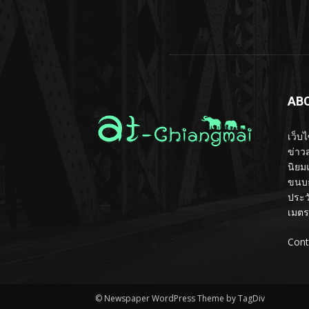
AB
เว็บ
ข่าวส
นิยม
ขนบธ
ประว
เมตร
Cont
© Newspaper WordPress Theme by TagDiv