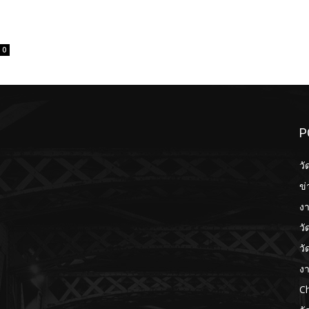
0
P
วั
ข่
งา
วั
วั
งา
Ch