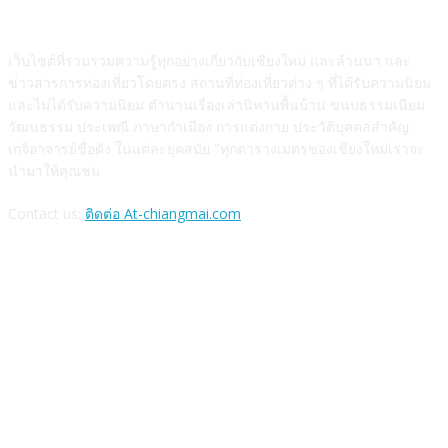
ABOUT US
เว็บไซต์ที่รวมรวมความรู้ทุกอย่างเกี่ยวกับเชียงใหม่ และล้านนา และ
ข่าวสารการท่องเที่ยวโดยตรง สถานที่ท่องเที่ยวต่าง ๆ ที่ได้รับความนิยม
และไม่ได้รับความนิยม ตำนานเรื่องเล่านิทานพื้นบ้าน ขนบธรรมเนียม
วัฒนธรรม ประเพณี ภาษากำเมือง การแต่งกาย ประวัติบุคคลสำคัญ
เกจิอาจารย์ชื่อดัง ในแต่ละยุคสมัย "ทุกตารางเมตรของเชียงใหม่เราจะ
นำมาให้คุณชม
Contact us:
ติดต่อ At-chiangmai.com
FOLLOW US