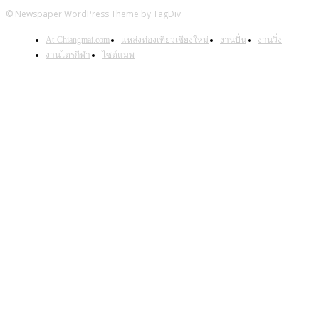
© Newspaper WordPress Theme by TagDiv
At-Chiangmai.com
แหล่งท่องเที่ยวเชียงใหม่
งานปั่น
งานวิ่ง
งานไตรกีฬา
ไซต์แมพ