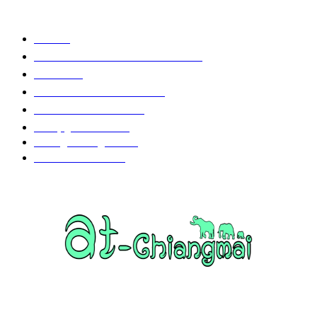
POPULAR CATEGORY
วัด
1307
ข่าวสาร งานกิจกรรม เชียงใหม่
752
งานวิ่ง
226
วัดอำเภอเมืองเชียงใหม่
126
วัดอำเภอสันป่าตอง
108
งานบุญ เชียงใหม่
96
Chiang Mai nightlife
93
วัดอำเภอแม่แตง
87