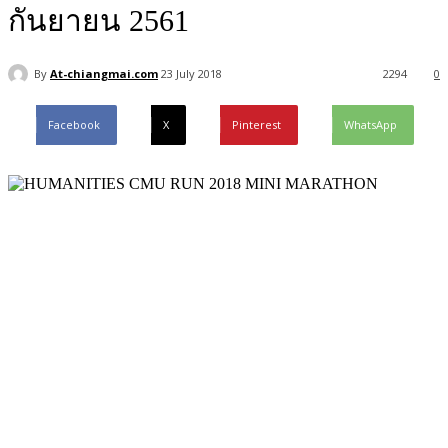
กันยายน 2561
By
At-chiangmai.com
23 July 2018
2294
0
Facebook
X
Pinterest
WhatsApp