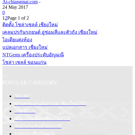
At-chiangmai.com
-
24 May 2017
0
1
2
Page 1 of 2
ติดตั้ง โซล่าเซลล์ เชียงใหม่
เคลมปรกันรถยนต์ อู่ซ่อมสีและตัวถัง เชียงใหม่
ไอเดียแต่งห้อง
แปลเอกสาร เชียงใหม่
NTGems เครื่องประดับอัญมณี
โซล่า เซลล์ ขอนแก่น
POPULAR CATEGORY
วัด
1307
ข่าวสาร งานกิจกรรม เชียงใหม่
752
งานวิ่ง
226
วัดอำเภอเมืองเชียงใหม่
126
วัดอำเภอสันป่าตอง
108
งานบุญ เชียงใหม่
96