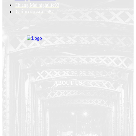
Chiang Mai nightlife
93
วัดอำเภอแม่แตง
87
ABOUT US
เว็บไซต์ที่รวมรวมความรู้ทุกอย่างเกี่ยวกับเชียงใหม่ และล้านนา และ
ข่าวสารการท่องเที่ยวโดยตรง สถานที่ท่องเที่ยวต่าง ๆ ที่ได้รับความนิยม
และไม่ได้รับความนิยม ตำนานเรื่องเล่านิทานพื้นบ้าน ขนบธรรมเนียม
วัฒนธรรม ประเพณี ภาษากำเมือง การแต่งกาย ประวัติบุคคลสำคัญ
เกจิอาจารย์ชื่อดัง ในแต่ละยุคสมัย "ทุกตารางเมตรของเชียงใหม่เราจะ
นำมาให้คุณชม