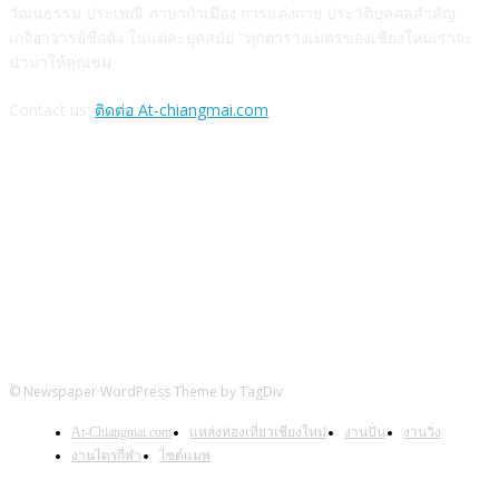
วัฒนธรรม ประเพณี ภาษากำเมือง การแต่งกาย ประวัติบุคคลสำคัญ
เกจิอาจารย์ชื่อดัง ในแต่ละยุคสมัย "ทุกตารางเมตรของเชียงใหม่เราจะ
นำมาให้คุณชม
Contact us:
ติดต่อ At-chiangmai.com
FOLLOW US
© Newspaper WordPress Theme by TagDiv
At-Chiangmai.com
แหล่งท่องเที่ยวเชียงใหม่
งานปั่น
งานวิ่ง
งานไตรกีฬา
ไซต์แมพ