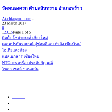
วัดหนองครก ตำบลสันทราย อำเภอพร้าว
At-chiangmai.com
-
23 March 2017
0
1
2
3
...
5
Page 1 of 5
ติดตั้ง โซล่าเซลล์ เชียงใหม่
เคลมปรกันรถยนต์ อู่ซ่อมสีและตัวถัง เชียงใหม่
ไอเดียแต่งห้อง
แปลเอกสาร เชียงใหม่
NTGems เครื่องประดับอัญมณี
โซล่า เซลล์ ขอนแก่น
POPULAR CATEGORY
วัด
1307
ข่าวสาร งานกิจกรรม เชียงใหม่
752
งานวิ่ง
226