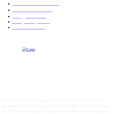
วัดอำเภอเมืองเชียงใหม่
126
วัดอำเภอสันป่าตอง
108
งานบุญ เชียงใหม่
96
Chiang Mai nightlife
93
วัดอำเภอแม่แตง
87
ABOUT US
เว็บไซต์ที่รวมรวมความรู้ทุกอย่างเกี่ยวกับเชียงใหม่ และล้านนา และ
ข่าวสารการท่องเที่ยวโดยตรง สถานที่ท่องเที่ยวต่าง ๆ ที่ได้รับความนิยม
และไม่ได้รับความนิยม ตำนานเรื่องเล่านิทานพื้นบ้าน ขนบธรรมเนียม