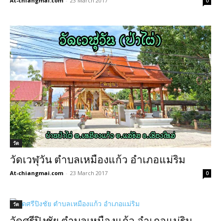
At-chiangmai.com
-
23 March 2017
0
วัด
วัดเวฬุวัน ตำบลเหมืองแก้ว อำเภอแม่ริม
At-chiangmai.com
-
23 March 2017
0
วัด