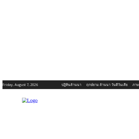
Friday, August 7, 2026
ปฏิทินล้านนา
ฤกษ์ยาม ล้านนา วันดีวันเสีย
ภาษ
ข่าวสาร กิจกรรม เชียงใหม่
เกี่ยวกับเชียงใหม่-ล้านนา