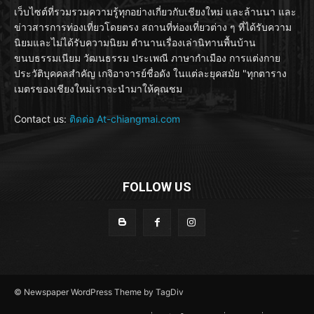
เว็บไซต์ที่รวมรวมความรู้ทุกอย่างเกี่ยวกับเชียงใหม่ และล้านนา และ
ข่าวสารการท่องเที่ยวโดยตรง สถานที่ท่องเที่ยวต่าง ๆ ที่ได้รับความ
นิยมและไม่ได้รับความนิยม ตำนานเรื่องเล่านิทานพื้นบ้าน
ขนบธรรมเนียม วัฒนธรรม ประเพณี ภาษากำเมือง การแต่งกาย
ประวัติบุคคลสำคัญ เกจิอาจารย์ชื่อดัง ในแต่ละยุคสมัย "ทุกตาราง
เมตรของเชียงใหม่เราจะนำมาให้คุณชม
Contact us:
ติดต่อ At-chiangmai.com
FOLLOW US
© Newspaper WordPress Theme by TagDiv