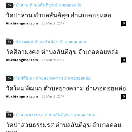
วัด
วัดป่าลาน ตำบลสันติสุข อำเภอดอยหล่อ
At-chiangmai.com
-
23 March 2017
0
วัด
วัดศิลามงคล ตำบลสันติสุข อำเภอดอยหล่อ
At-chiangmai.com
-
23 March 2017
0
วัด
วัดใหม่พัฒนา ตำบลยางคราม อำเภอดอยหล่อ
At-chiangmai.com
-
23 March 2017
0
วัด
วัดป่าสวนธรรมรส ตำบลสันติสุข อำเภอดอย