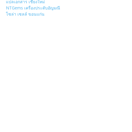
แปลเอกสาร เชียงใหม่
NTGems เครื่องประดับอัญมณี
โซล่า เซลล์ ขอนแก่น
POPULAR CATEGORY
วัด
1307
ข่าวสาร งานกิจกรรม เชียงใหม่
752
งานวิ่ง
226
วัดอำเภอเมืองเชียงใหม่
126
วัดอำเภอสันป่าตอง
108
งานบุญ เชียงใหม่
96
Chiang Mai nightlife
93
วัดอำเภอแม่แตง
87