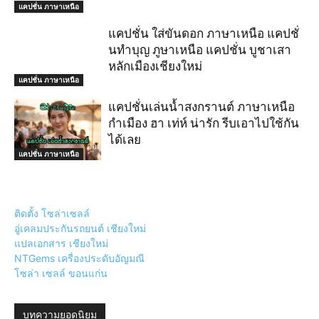
แคปชั่น ภาษาเหนือ
แคปชั่น ใส่ขันดอก ภาษาเหนือ แคปชั่
นทำบุญ ภูษาเหนือ แคปชั่น บูชาเสา
หลักเมืองเชียงใหม่
แคปชั่น ภาษาเหนือ
แคปชั่นเล่นน้ำสงกรานต์ ภาษาเหนือ
กำเมือง ฮา เท่ห์ น่ารัก รีบเอาไปใช้กัน
ได้เลย
แคปชั่น ภาษาเหนือ
ติดตั้ง โซล่าเซลล์
อู่เคลมประกันรถยนต์ เชียงใหม่
แปลเอกสาร เชียงใหม่
NTGems เครื่องประดับอัญมณี
โซล่า เซลล์ ขอนแก่น
บทความยอดนิยม