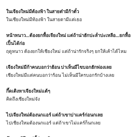
ในเจียงใหม่มีต้องฟ้า ในสายต๋ามีก้าตั๋ว
ในเชียงใหม่มีท้องฟ้า ในสายตามีแต่เธอ
หน้าหนาว…ต้องยกหื้อเจียงใหม่ แต่ถ้าน่าฮักปะล่ำปะเหลือ…ยกหื้อ
เปิ้นได้ก่อ
ฤดูหนาว ต้องยกให้เชียงใหม่ แต่ถ้าน่ารักจริงๆ ยกให้เค้าได้ไหม
เจียงใหม่มีก้าคนบอกว่าฮ้อน บ่าเห็นมีไขบอกฮักพ่องเลย
เชียงใหม่มีแต่คนบอกว่าร้อน ไม่เห็นมีใครบอกรักบ้างเลย
กึ้ดเติงหาเจียงใหม่แต้ๆ
คิดถึงเชียงใหม่จัง
ไปเจียงใหม่ต้องนกแอร์ แต่ถ้าเขาบ่าแคร์ก่อนกเลย
ไปเชียงใหมต้องนกแอร์ แต่ถ้าเขาไม่แคร์ก็นกเลย