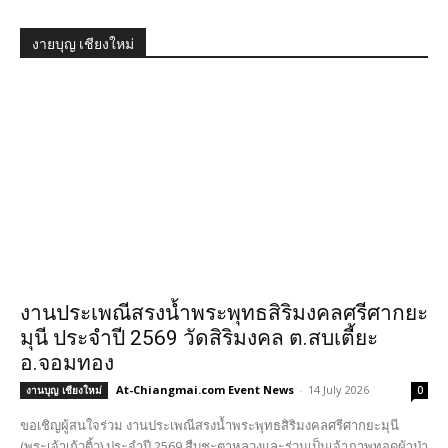
งายบุญ เชียงใหม่
งานประเพณีสรงน้ำพระพุทธสิริมงคลศรีศากยะ
มุนี ประจำปี 2569 วัดสิริมงคล ต.สบเตี้ยะ
อ.จอมทอง
At-Chiangmai.com Event News
-
14 July 2026
งานบุญ เชียงใหม่
0
ขอเชิญผู้สนใจร่วม งานประเพณีสรงน้ำพระพุทธสิริมงคลศรีศากยะมุนี
(พระเจ้าเก้วติ้ว) ประจำปี 2569 สืบชะตาหลวงและร่วมเป็นเจ้าภาพทอดผ้าป่า