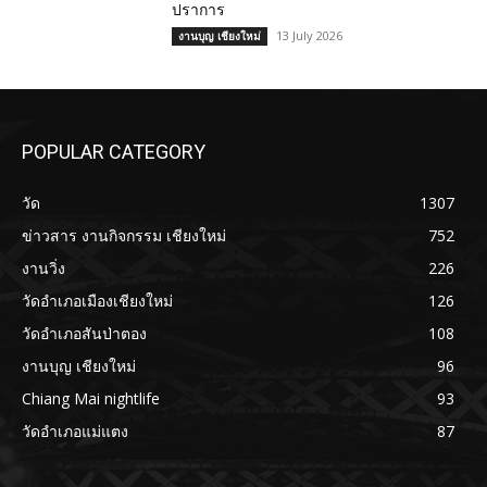
ปราการ
13 July 2026
งานบุญ เชียงใหม่
POPULAR CATEGORY
วัด
1307
ข่าวสาร งานกิจกรรม เชียงใหม่
752
งานวิ่ง
226
วัดอำเภอเมืองเชียงใหม่
126
วัดอำเภอสันป่าตอง
108
งานบุญ เชียงใหม่
96
Chiang Mai nightlife
93
วัดอำเภอแม่แตง
87