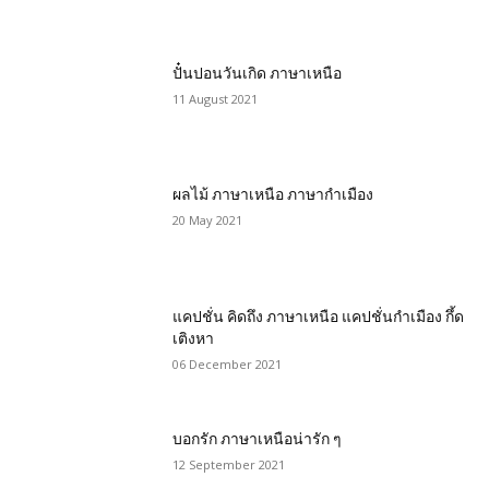
ปั๋นปอนวันเกิด ภาษาเหนือ
11 August 2021
ผลไม้ ภาษาเหนือ ภาษากำเมือง
20 May 2021
แคปชั่น คิดถึง ภาษาเหนือ แคปชั่นกำเมือง กึ้ด
เติงหา
06 December 2021
บอกรัก ภาษาเหนือน่ารัก ๆ
12 September 2021