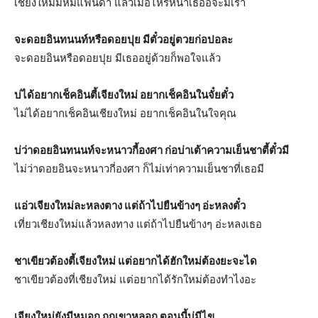
เชียงใหม่มีหมีแฟนด้า แล้วเมื่อไหร่หนาเธออจะมีเรา
จะดอยอินทนนท์หรือดอยปุย มีตั๋วอยู่ตวยก่อปอละ
จะดอยอินหรือดอยปุย มีเธออยู่ด้วยก็พอใจแล้ว
บ่ได้อยากเช็คอินตี้เจียงใหม่ อยากเช็คอินในจั๋ยตั๋ว
ไม่ได้อยากเช็คอินเชียงใหม่ อยากเช็คอินในใจคุณ
บ่ว่าดอยอินทนนท์จะหนาวกี้องศา ก่อบ่าเต้าความเย็นชาตี้ตั๋วมี
ไม่ว่าดอยอินจะหนาวกี่องศา ก็ไม่เท่าความเย็นชาที่เธอมี
แอ่วเจียงใหม่ละหลงตาง แต่ถ้าไปยืนข้างๆ อ่ะหลงตั๋ว
เที่ยวเชียงใหม่แล้วหลงทาง แต่ถ้าไปยืนข้างๆ อ่ะหลงเธอ
ชาเขียวต้องตี้เจียงใหม่ แต่อยากได้ฮักใหม่ต้องยะจะได
ชาเขียวต้องที่เชียงใหม่ แต่อยากได้รักใหม่ต้องทำไงอะ
เจียงใหม่ยังมีหมอก ถูกเขาหลอก ตอนนี้บ่มีไข