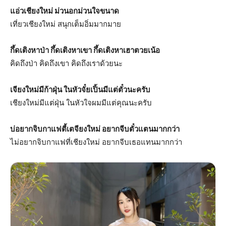
แอ่วเชียงใหม่ ม่วนอกม่วนใจขนาด
เที่ยวเชียงใหม่ สนุกเต็มอิ่มมากมาย
กึ้ดเติงหาป่า กึ้ดเติงหาเขา กึ้ดเติงหาเฮาตวยเน้อ
คิดถึงป่า คิดถึงเขา คิดถึงเราด้วยนะ
เจียงใหม่มีก้าฝุ่น ในหัวจั๋ยเปิ้นมีแต่ตั๋วนะครับ
เชียงใหม่มีแต่ฝุ่น ในหัวใจผมมีแต่คุณนะครับ
บ่อยากจิบกาแฟตี้เตจียงใหม่ อยากจีบตั๋วแตนมากกว่า
ไม่อยากจิบกาแฟที่เชียงใหม่ อยากจีบเธอแทนมากกว่า