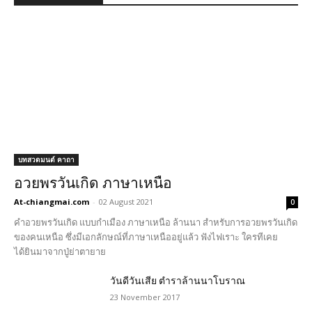
บทสวดมนต์ คาถา
อวยพรวันเกิด ภาษาเหนือ
At-chiangmai.com
-
02 August 2021
0
คำอวยพรวันเกิด แบบกำเมือง ภาษาเหนือ ล้านนา สำหรับการอวยพรวันเกิด
ของคนเหนือ ซึ่งมีเอกลักษณ์ที่ภาษาเหนืออยู่แล้ว ฟังไฟเราะ ใครทีเคย
ได้ยินมาจากปู่ย่าตายาย
วันดีวันเสีย ตำราล้านนาโบราณ
23 November 2017