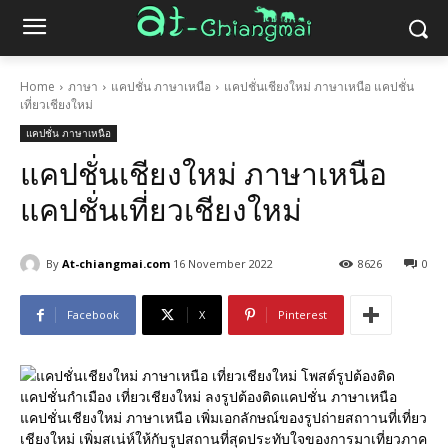
Home
ภาษา
แคปชั่น ภาษาเหนือ
แคปชั่นเชียงใหม่ ภาษาเหนือ แคปชั่น
เที่ยวเชียงใหม่
แคปชั่น ภาษาเหนือ
แคปชั่นเชียงใหม่ ภาษาเหนือ
แคปชั่นเที่ยวเชียงใหม่
By
At-chiangmai.com
16 November 2022
8626
0
Facebook
X
Pinterest