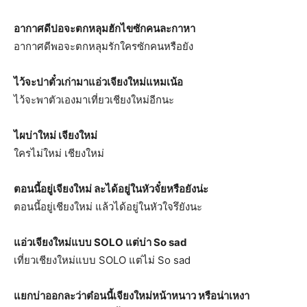
อากาศดีปอจะตกหลุมฮักไขซักคนละกาหา
อากาศดีพอจะตกหลุมรักใครซักคนหรือยัง
ไว้จะปาตั๋วเก่ามาแอ่วเจียงใหม่แหมเน้อ
ไว้จะพาตัวเองมาเที่ยวเชียงใหม่อีกนะ
ไผบ่าใหม่ เจียงใหม่
ใครไม่ใหม่ เชียงใหม่
ตอนนี้อยู่เจียงใหม่ ละได้อยู่ในหัวจั๋ยหรือยังน่ะ
ตอนนี้อยู่เชียงใหม่ แล้วได้อยู่ในหัวใจรึยังนะ
แอ่วเจียงใหม่แบบ SOLO แต่บ่า So sad
เที่ยวเชียงใหม่แบบ SOLO แต่ไม่ So sad
แยกบ่าออกละว่าต๋อนนี้เจียงใหม่หน้าหนาว หรือน่าเหงา