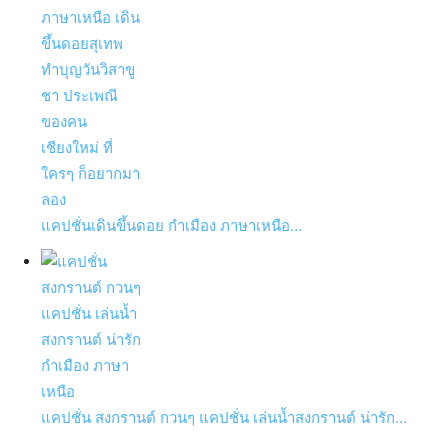
แคปชั่นเดินขึ้นดอย กำเมือง ภาษาเหนือ…
แคปชั่น สงกรานต์ กวนๆ แคปชั่น เล่นน้ำสงกรานต์ น่ารัก…