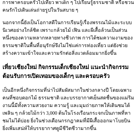
การพาครอบครัวไปเที่ยว พาเด็ก ๆ ไปเรียนรู้ธรรมชาติ หรือชวน
คนรักไปเดินเล่นถ่ายรูปในวันสบาย ๆ
นอกจากนี้ยังเป็นโอกาสดีในการเรียนรู้เรื่องพรรณไม้และระบบ
นิเวศอย่างใกล้ชิด เพราะกล้วยไม้ เฟิน และผีเสื้อล้วนเป็นส่วน
หนึ่งของความหลากหลายทางชีวภาพ การได้ชมความงามของ
ธรรมชาติในพื้นที่อนุรักษ์จึงไม่ใช่แค่การท่องเที่ยว แต่ยังช่วย
สร้างความเข้าใจและความรักต่อสิ่งแวดล้อมมากยิ่งขึ้น
เที่ยวเชียงใหม่ กิจกรรมเด็กเชียงใหม่ แนะนำกิจกรรม
ต้อนรับการเปิดเทอมของเด็กๆ และครอบครัว
เป็นอีกหนึ่งกิจกรรมที่น่าไปสัมผัสมากในช่วงกลางปี โดยเฉพาะ
คนที่ชอบดอกไม้ ธรรมชาติ และบรรยากาศเย็นสดชื่นของแม่ริม
งานนี้มีทั้งความสวยงาม ความรู้ และมุมถ่ายภาพให้เดินชมได้
เพลิน ๆ กล้วยไม้กว่า 3,000 ต้นในโรงเรือนกระจกเป็นภาพที่หา
ชมไม่ได้บ่อย ยิ่งในช่วงเดือนกรกฎาคมที่มีผีเสื้อออกมาโบยบิน
ยิ่งเพิ่มเสน่ห์ให้บรรยากาศดูมีชีวิตชีวามากขึ้น