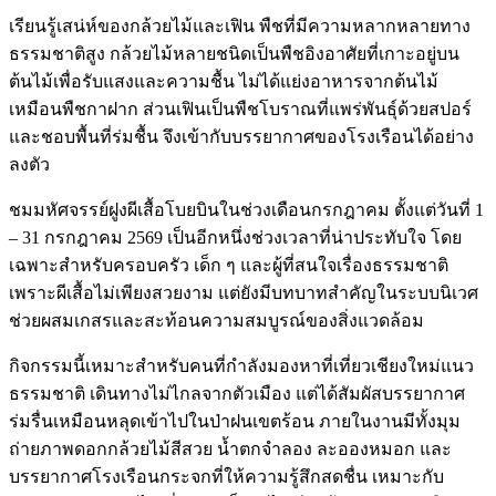
เรียนรู้เสน่ห์ของกล้วยไม้และเฟิน พืชที่มีความหลากหลายทาง
ธรรมชาติสูง กล้วยไม้หลายชนิดเป็นพืชอิงอาศัยที่เกาะอยู่บน
ต้นไม้เพื่อรับแสงและความชื้น ไม่ได้แย่งอาหารจากต้นไม้
เหมือนพืชกาฝาก ส่วนเฟินเป็นพืชโบราณที่แพร่พันธุ์ด้วยสปอร์
และชอบพื้นที่ร่มชื้น จึงเข้ากับบรรยากาศของโรงเรือนได้อย่าง
ลงตัว
ชมมหัศจรรย์ฝูงผีเสื้อโบยบินในช่วงเดือนกรกฎาคม ตั้งแต่วันที่ 1
– 31 กรกฎาคม 2569 เป็นอีกหนึ่งช่วงเวลาที่น่าประทับใจ โดย
เฉพาะสำหรับครอบครัว เด็ก ๆ และผู้ที่สนใจเรื่องธรรมชาติ
เพราะผีเสื้อไม่เพียงสวยงาม แต่ยังมีบทบาทสำคัญในระบบนิเวศ
ช่วยผสมเกสรและสะท้อนความสมบูรณ์ของสิ่งแวดล้อม
กิจกรรมนี้เหมาะสำหรับคนที่กำลังมองหาที่เที่ยวเชียงใหม่แนว
ธรรมชาติ เดินทางไม่ไกลจากตัวเมือง แต่ได้สัมผัสบรรยากาศ
ร่มรื่นเหมือนหลุดเข้าไปในป่าฝนเขตร้อน ภายในงานมีทั้งมุม
ถ่ายภาพดอกกล้วยไม้สีสวย น้ำตกจำลอง ละอองหมอก และ
บรรยากาศโรงเรือนกระจกที่ให้ความรู้สึกสดชื่น เหมาะกับ