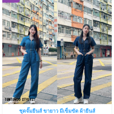
ชุดจั๊มยีนส์ ขายาว มีเข็มขัด ผ้ายีนส์