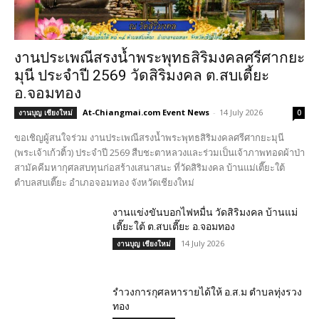
งานประเพณีสรงน้ำพระพุทธสิริมงคลศรีศากยะ
มุนี ประจำปี 2569 วัดสิริมงคล ต.สบเตี้ยะ
อ.จอมทอง
At-Chiangmai.com Event News
-
14 July 2026
งานบุญ เชียงใหม่
0
ขอเชิญผู้สนใจร่วม งานประเพณีสรงน้ำพระพุทธสิริมงคลศรีศากยะมุนี
(พระเจ้าเก้วติ้ว) ประจำปี 2569 สืบชะตาหลวงและร่วมเป็นเจ้าภาพทอดผ้าป่า
สามัคคีมหากุศลสบทุนก่อสร้างเสนาสนะ ที่วัดสิริมงคล บ้านแม่เตี๊ยะใต้
ตำบลสบเตี๊ยะ อำเภอจอมทอง จังหวัดเชียงใหม่
งานแข่งขันบอกไฟหมื่น วัดสิริมงคล บ้านแม่
เตี๊ยะใต้ ต.สบเตี๊ยะ อ.จอมทอง
14 July 2026
งานบุญ เชียงใหม่
รำวงการกุศลหารายได้ให้ อ.ส.ม ตำบลทุ่งรวง
ทอง