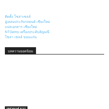
ติดตั้ง โซล่าเซลล์
อู่เคลมประกันรถยนต์ เชียงใหม่
แปลเอกสาร เชียงใหม่
NTGems เครื่องประดับอัญมณี
โซล่า เซลล์ ขอนแก่น
บทความยอดนิยม
บทสวดมนต์ คาถา