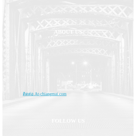
ABOUT US
เว็บไซต์ที่รวมรวมความรู้ทุกอย่างเกี่ยวกับเชียงใหม่ และล้านนา และ
ข่าวสารการท่องเที่ยวโดยตรง สถานที่ท่องเที่ยวต่าง ๆ ที่ได้รับความนิยม
และไม่ได้รับความนิยม ตำนานเรื่องเล่านิทานพื้นบ้าน ขนบธรรมเนียม
วัฒนธรรม ประเพณี ภาษากำเมือง การแต่งกาย ประวัติบุคคลสำคัญ
เกจิอาจารย์ชื่อดัง ในแต่ละยุคสมัย "ทุกตารางเมตรของเชียงใหม่เราจะ
นำมาให้คุณชม
Contact us:
ติดต่อ At-chiangmai.com
FOLLOW US