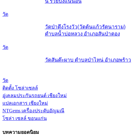
นี้ รวยปังแน่นอน
วัด
วัดป่าตึงโรงวัว(วัดต้นแก้วรัตนาราม)
ตำบลน้ำบ่อหลวง อำเภอสันป่าตอง
วัด
วัดสันต๊ะผาบ ตำบลป่าไหน่ อำเภอพร้าว
วัด
ติดตั้ง โซล่าเซลล์
อู่เคลมประกันรถยนต์ เชียงใหม่
แปลเอกสาร เชียงใหม่
NTGems เครื่องประดับอัญมณี
โซล่า เซลล์ ขอนแก่น
บทความยอดนิยม