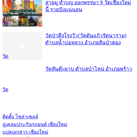
สายมู ทำบุญ ออกพรรษา 9 วัดเชียงใหม่
นี้ รวยปังแน่นอน
วัด
วัดป่าตึงโรงวัว(วัดต้นแก้วรัตนาราม)
ตำบลน้ำบ่อหลวง อำเภอสันป่าตอง
วัด
วัดสันต๊ะผาบ ตำบลป่าไหน่ อำเภอพร้าว
วัด
ติดตั้ง โซล่าเซลล์
อู่เคลมประกันรถยนต์ เชียงใหม่
แปลเอกสาร เชียงใหม่