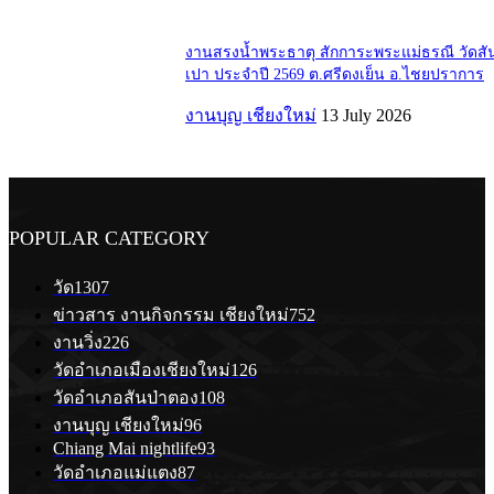
งานสรงน้ำพระธาตุ สักการะพระแม่ธรณี วัดสั
เปา ประจำปี 2569 ต.ศรีดงเย็น อ.ไชยปราการ
งานบุญ เชียงใหม่
13 July 2026
POPULAR CATEGORY
วัด
1307
ข่าวสาร งานกิจกรรม เชียงใหม่
752
งานวิ่ง
226
วัดอำเภอเมืองเชียงใหม่
126
วัดอำเภอสันป่าตอง
108
งานบุญ เชียงใหม่
96
Chiang Mai nightlife
93
วัดอำเภอแม่แตง
87