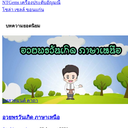
NTGems เครื่องประดับอัญมณี
โซล่า เซลล์ ขอนแก่น
บทความยอดนิยม
บทสวดมนต์ คาถา
อวยพรวันเกิด ภาษาเหนือ