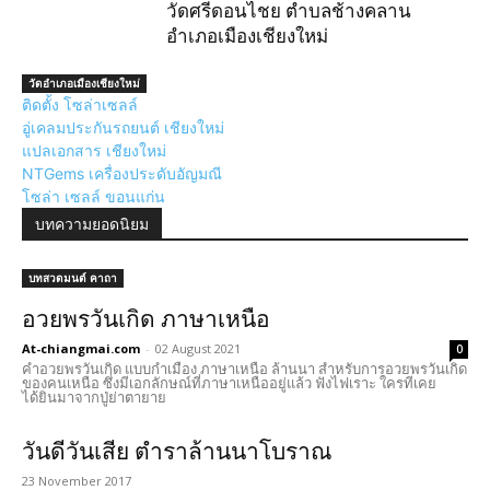
วัดศรีดอนไชย ตำบลช้างคลาน
อำเภอเมืองเชียงใหม่
วัดอำเภอเมืองเชียงใหม่
ติดตั้ง โซล่าเซลล์
อู่เคลมประกันรถยนต์ เชียงใหม่
แปลเอกสาร เชียงใหม่
NTGems เครื่องประดับอัญมณี
โซล่า เซลล์ ขอนแก่น
บทความยอดนิยม
บทสวดมนต์ คาถา
อวยพรวันเกิด ภาษาเหนือ
At-chiangmai.com
-
02 August 2021
0
คำอวยพรวันเกิด แบบกำเมือง ภาษาเหนือ ล้านนา สำหรับการอวยพรวันเกิด
ของคนเหนือ ซึ่งมีเอกลักษณ์ที่ภาษาเหนืออยู่แล้ว ฟังไฟเราะ ใครทีเคย
ได้ยินมาจากปู่ย่าตายาย
วันดีวันเสีย ตำราล้านนาโบราณ
23 November 2017