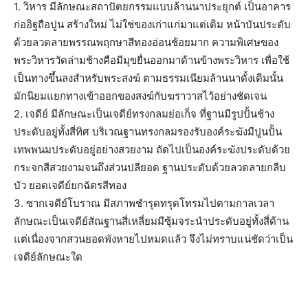
1. วิหาร มีลักษณะสถาปัตยกรรมแบบล้านนาประยุกต์ เป็นอาคาร
ก่ออิฐถือปูน สร้างใหม่ ไม่ใช่ของเก่าแก่มาแต่เดิม หน้าบันประดับ
ด้วยลวดลายพรรณพฤกษาสีทองอ่อนช้อยมาก ความพิเศษของ
พระวิหารวัดล่ามช้างคือมีมุขยื่นออกมาด้านข้างพระวิหาร เพื่อใช้
เป็นทางขึ้นลงสำหรับพระสงฆ์ ตามธรรมเนียมล้านนาดั้งเดิมนั้น
มักนิยมแยกทางเข้าออกของสงฆ์กับฆราวาสไว้อย่างชัดเจน
2. เจดีย์ มีลักษณะเป็นเจดีย์ทรงกลมย่อเก็จ ที่ฐานมีรูปปั้นช้าง
ประดับอยู่ทั้งสี่ทิศ บริเวณฐานทรงกลมรองรับองค์ระฆังมีปูนปั้น
เทพพนมประดับอยู่อย่างสวยงาม ถัดไปเป็นองค์ระฆังประดับด้วย
กระจกสีสวยงามจนถึงส่วนปลียอด ฐานประดับด้วยลวดลายกลีบ
บัว ยอดเจดีย์ยกฉัตรสีทอง
3. ซากเจดีย์โบราณ มีสภาพชำรุดทรุดโทรมไปตามกาลเวลา
ลักษณะเป็นเจดีย์สัณฐานสี่เหลี่ยมมีซุ้มจระนำประดับอยู่ทั้งสี่ด้าน
แต่เนื่องจากสวนยอดพังหายไปหมดแล้ว จึงไม่ทราบแน่ชัดว่าเป็น
เจดีย์ลักษณะใด