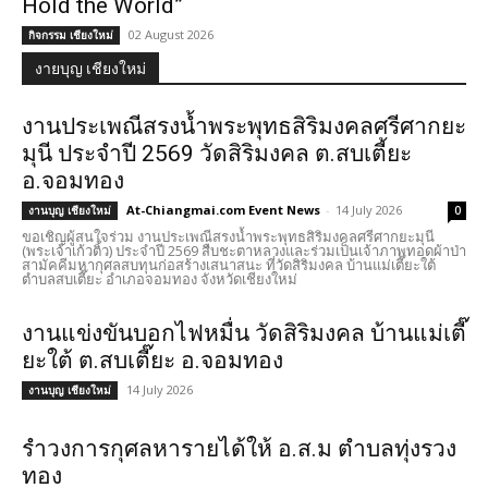
Hold the World”
02 August 2026
กิจกรรม เชียงใหม่
งายบุญ เชียงใหม่
งานประเพณีสรงน้ำพระพุทธสิริมงคลศรีศากยะ
มุนี ประจำปี 2569 วัดสิริมงคล ต.สบเตี้ยะ
อ.จอมทอง
At-Chiangmai.com Event News
-
14 July 2026
งานบุญ เชียงใหม่
0
ขอเชิญผู้สนใจร่วม งานประเพณีสรงน้ำพระพุทธสิริมงคลศรีศากยะมุนี
(พระเจ้าเก้วติ้ว) ประจำปี 2569 สืบชะตาหลวงและร่วมเป็นเจ้าภาพทอดผ้าป่า
สามัคคีมหากุศลสบทุนก่อสร้างเสนาสนะ ที่วัดสิริมงคล บ้านแม่เตี๊ยะใต้
ตำบลสบเตี๊ยะ อำเภอจอมทอง จังหวัดเชียงใหม่
งานแข่งขันบอกไฟหมื่น วัดสิริมงคล บ้านแม่เตี๊
ยะใต้ ต.สบเตี๊ยะ อ.จอมทอง
14 July 2026
งานบุญ เชียงใหม่
รำวงการกุศลหารายได้ให้ อ.ส.ม ตำบลทุ่งรวง
ทอง