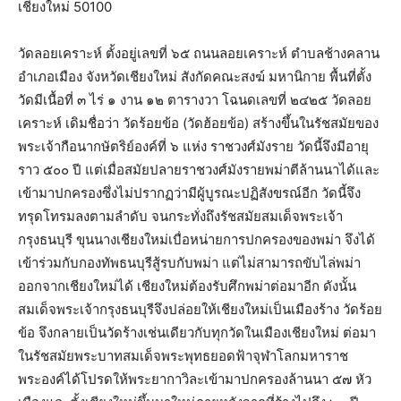
เชียงใหม่ 50100
วัดลอยเคราะห์ ตั้งอยู่เลขที่ ๖๕ ถนนลอยเคราะห์ ตำบลช้างคลาน
อำเภอเมือง จังหวัดเชียงใหม่ สังกัดคณะสงฆ์ มหานิกาย พื้นที่ตั้ง
วัดมีเนื้อที่ ๓ ไร่ ๑ งาน ๑๒ ตารางวา โฉนดเลขที่ ๒๔๒๕ วัดลอย
เคราะห์ เดิมชื่อว่า วัดร้อยข้อ (วัดฮ้อยข้อ) สร้างขึ้นในรัชสมัยของ
พระเจ้ากือนากษัตริย์องค์ที่ ๖ แห่ง ราชวงศ์มังราย วัดนี้จึงมีอายุ
ราว ๕๐๐ ปี แต่เมื่อสมัยปลายราชวงศ์มังรายพม่าตีล้านนาได้และ
เข้ามาปกครองซึ่งไม่ปรากฏว่ามีผู้บูรณะปฏิสังขรณ์อีก วัดนี้จึง
ทรุดโทรมลงตามลำดับ จนกระทั่งถึงรัชสมัยสมเด็จพระเจ้า
กรุงธนบุรี ขุนนางเชียงใหม่เบื่อหน่ายการปกครองของพม่า จึงได้
เข้าร่วมกับกองทัพธนบุรีสู้รบกับพม่า แต่ไม่สามารถขับไล่พม่า
ออกจากเชียงใหม่ได้ เชียงใหม่ต้องรับศึกพม่าต่อมาอีก ดังนั้น
สมเด็จพระเจ้ากรุงธนบุรีจึงปล่อยให้เชียงใหม่เป็นเมืองร้าง วัดร้อย
ข้อ จึงกลายเป็นวัดร้างเช่นเดียวกับทุกวัดในเมืองเชียงใหม่ ต่อมา
ในรัชสมัยพระบาทสมเด็จพระพุทธยอดฟ้าจุฬาโลกมหาราช
พระองค์ได้โปรดให้พระยากาวิละเข้ามาปกครองล้านนา ๕๗ หัว