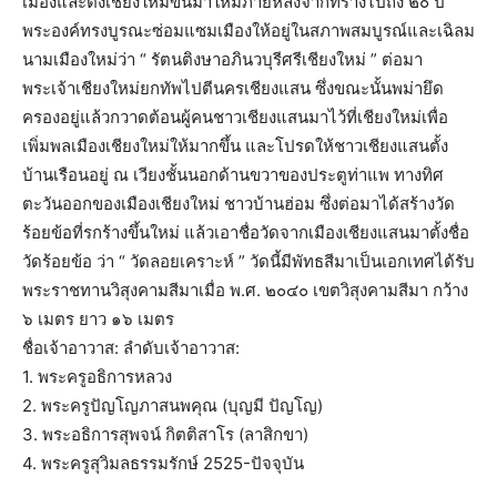
เมืองและตั้งเชียงใหม่ขึ้นมาใหม่ภายหลังจากที่ร้างไปถึง ๒๐ ปี
พระองค์ทรงบูรณะซ่อมแซมเมืองให้อยู่ในสภาพสมบูรณ์และเฉิลม
นามเมืองใหม่ว่า “ รัตนติงษาอภินวบุรีศรีเชียงใหม่ ” ต่อมา
พระเจ้าเชียงใหม่ยกทัพไปตีนครเชียงแสน ซึ่งขณะนั้นพม่ายึด
ครองอยู่แล้วกวาดต้อนผู้คนชาวเชียงแสนมาไว้ที่เชียงใหม่เพื่อ
เพิ่มพลเมืองเชียงใหม่ให้มากขึ้น และโปรดให้ชาวเชียงแสนตั้ง
บ้านเรือนอยู่ ณ เวียงชั้นนอกด้านขวาของประตูท่าแพ ทางทิศ
ตะวันออกของเมืองเชียงใหม่ ชาวบ้านฮ่อม ซึ่งต่อมาได้สร้างวัด
ร้อยข้อที่รกร้างขึ้นใหม่ แล้วเอาชื่อวัดจากเมืองเชียงแสนมาตั้งชื่อ
วัดร้อยข้อ ว่า “ วัดลอยเคราะห์ ” วัดนี้มีพัทธสีมาเป็นเอกเทศได้รับ
พระราชทานวิสุงคามสีมาเมื่อ พ.ศ. ๒๐๔๐ เขตวิสุงคามสีมา กว้าง
๖ เมตร ยาว ๑๖ เมตร
ชื่อเจ้าอาวาส: ลำดับเจ้าอาวาส:
1. พระครูอธิการหลวง
2. พระครูปัญโญภาสนพคุณ (บุญมี ปัญโญ)
3. พระอธิการสุพจน์ กิตติสาโร (ลาสิกขา)
4. พระครูสุวิมลธรรมรักษ์ 2525-ปัจจุบัน