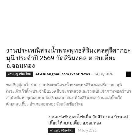
งานประเพณีสรงน้ำพระพุทธสิริมงคลศรีศากยะ
มุนี ประจำปี 2569 วัดสิริมงคล ต.สบเตี้ยะ
อ.จอมทอง
At-Chiangmai.com Event News
-
14 July 2026
งานบุญ เชียงใหม่
0
ขอเชิญผู้สนใจร่วม งานประเพณีสรงน้ำพระพุทธสิริมงคลศรีศากยะมุนี
(พระเจ้าเก้วติ้ว) ประจำปี 2569 สืบชะตาหลวงและร่วมเป็นเจ้าภาพทอดผ้าป่า
สามัคคีมหากุศลสบทุนก่อสร้างเสนาสนะ ที่วัดสิริมงคล บ้านแม่เตี๊ยะใต้
ตำบลสบเตี๊ยะ อำเภอจอมทอง จังหวัดเชียงใหม่
งานแข่งขันบอกไฟหมื่น วัดสิริมงคล บ้านแม่
เตี๊ยะใต้ ต.สบเตี๊ยะ อ.จอมทอง
14 July 2026
งานบุญ เชียงใหม่