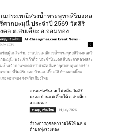
านประเพณีสรงน้ำพระพุทธสิริมงคล
รีศากยะมุนี ประจำปี 2569 วัดสิริ
งคล ต.สบเตี้ยะ อ.จอมทอง
At-Chiangmai.com Event News
-
านบุญ เชียงใหม่
 July 2026
0
เชิญผู้สนใจร่วม งานประเพณีสรงน้ำพระพุทธสิริมงคลศรี
กยะมุนี (พระเจ้าเก้วติ้ว) ประจำปี 2569 สืบชะตาหลวงและ
วมเป็นเจ้าภาพทอดผ้าป่าสามัคคีมหากุศลสบทุนก่อสร้าง
นาสนะ ที่วัดสิริมงคล บ้านแม่เตี๊ยะใต้ ตำบลสบเตี๊ยะ
เภอจอมทอง จังหวัดเชียงใหม่
งานแข่งขันบอกไฟหมื่น วัดสิริ
มงคล บ้านแม่เตี๊ยะใต้ ต.สบเตี๊ยะ
อ.จอมทอง
14 July 2026
งานบุญ เชียงใหม่
รำวงการกุศลหารายได้ให้ อ.ส.ม
ตำบลทุ่งรวงทอง