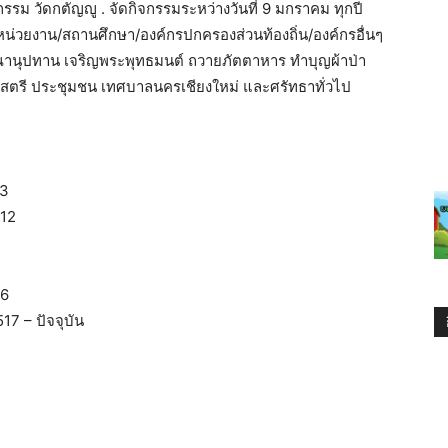
กรรม วัดกตัญญู . จัดกิจกรรมระหว่างวันที่ 9 มกราคม ทุกปี
 หน่วยงาน/สถานศึกษา/องค์กรปกครองส่วนท้องถิ่น/องค์กรอื่นๆ
ักษิณานุปทาน เจริญพระพุทธมนต์ ถวายภัตตาหาร ทำบุญผ้าป่า
ุ่มสตรี ประชุมชน เทศบาลนครเชียงใหม่ และศรัทธาทั่วไป
03
512
16
17 – ปัจจุบัน