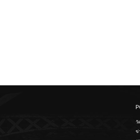
P
วั
ข่