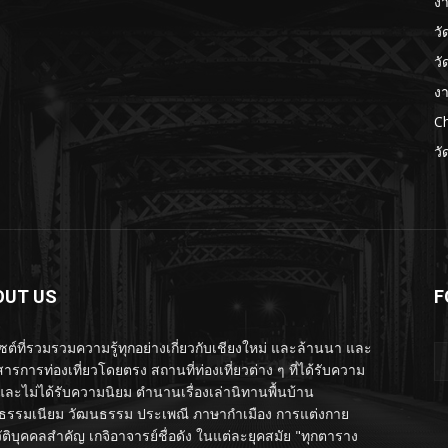
งา
วั
วั
งา
Ch
วั
OUT US
F
ไซต์ที่รวมรวมความรู้ทุกอย่างเกี่ยวกับเชียงใหม่ และล้านนา และ
ารการท่องเที่ยวโดยตรง สถานที่ท่องเที่ยวต่าง ๆ ที่ได้รับความ
และไม่ได้รับความนิยม ตำนานเรื่องเล่านิทานพื้นบ้าน
รรมเนียม วัฒนธรรม ประเพณี ภาษากำเมือง การแต่งกาย
ัติบุคคลสำคัญ เกจิอาจารย์ชื่อดัง ในแต่ละยุคสมัย "ทุกตาราง