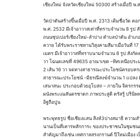
เชียงใหม่ จังหวัดเชียงใหม่ 50300 สร้างเมื่อปี พ
วัดป่าตันสร้างขึ้นเมื่อปี พ.ศ. 2313 เดิมชื่อวัด 
พ.ศ. 2532 มีเจ้าอาวาสเท่าที่ทราบจำนวน 8 รูป สัง
ถนนซุปเปอร์เชียงใหม่-ลำปาง ตำบลป่าตัน อำเภอเมื
ควาย ได้รับพระราชทานวิสุงคามสีมาเมื่อวันที่ 1
เมตร มีเจ้าอาวาสที่ทราบนามจำนวน 8 รูป สังกัดคณะ
วา โฉนดเลขที่ 49635 อาณาเขต –ทิศเหนือประ
2 เส้น 16 วา จดทางสาธารณะประโยชน์ครอบครอ
สาธารณะประโยชน์ -มีธรณีสงฆ์จำนวน 1 แปลง มีเ
เสนาสนะ ประกอบด้วยอุโบสถ – ภายใน จิตรกรรม
ผนังพระเณสันดรชาดก ภาพประสูติ ตรัสรู้ ปรินิพ
อิฐถือปูน
พระพุทธรูป ชื่อเชียงแสน สิงห์3ปางสมาธิ ความสำ
นานเป็นที่เคารพสักการะ ของประชาชนในชุมชนเป็นอ
สำคัญมาถึงเช่น เทศกาลสรงกรานต์ ปีใหม่เมือง 