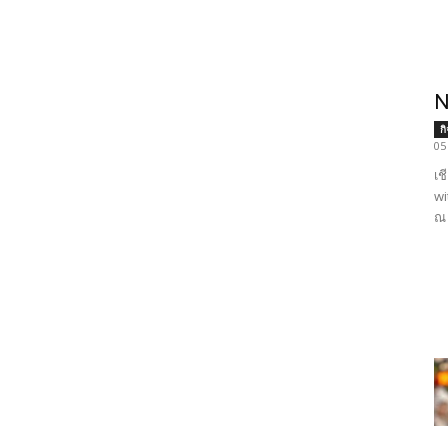
N
ก
05
เช
wi
ณ 