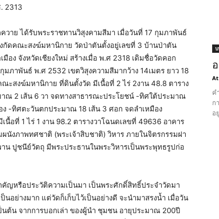
.ศ. 2313
คอกควาย ได้รับพระราชทานวิสุงคามสีมา เมื่อวันที่ 17 กุมภาพันธ์
กัดคณะสงฆ์มหานิกาย วัดป่าตันตั้งอยู่เลขที่ 3 บ้านป่าตัน
บ
อง จังหวัดเชียงใหม่ สร้างเมื่อ พ.ศ 2318 เดิมชื่อวัดคอก
อ
7 กุมภาพันธ์ พ.ศ 2532 เขตวิสุงความสีมากว้าง 14เมตร ยาว 18
At
สงฆ์มหานิกาย ที่ดินตั้งวัด มีเนื้อที่ 2 ไร่ 2งาน 48.8 ตาราง
คำ
มาณ 2 เส้น 6 วา จดทางสาธารณะประโยชน์ -ทิศใต้ประมาณ
กา
ง -ทิศตะวันตกประมาณ 18 เส้น 3 ศอก จดลำเหมือง
อย
นื้อที่ 1 ไร่ 1 งาน 98.2 ตารางวาโฉนดเลขที่ 49636 อาคาร
ผนังภาพทศชาติ (พระเจ้าสิบชาติ) วิหาร ภายในจิตรกรรมฝา
พาน ปูชนีย์วัตถุ มีพระประธานในพระวิหารเป็นพระพุทธรูปก่อ
คัญหรือประวัติความเป็นมา เป็นพระศักดิ์สิทธิ์ประจำวัดมา
ย่างมาก แต่วัดก็เก็บไว้เป็นอย่างดี จะนำมาสรงน้ำ เมื่อวัน
เป็นต้น จากการบอกเล่า ของผู้นำ ชุมชน อายุประมาณ 200ปี