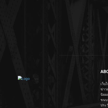
AB
เว็บ
ข่าวส
นิยม
ขนบธ
ประว