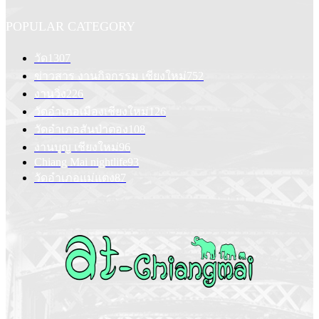
POPULAR CATEGORY
วัด
1307
ข่าวสาร งานกิจกรรม เชียงใหม่
752
งานวิ่ง
226
วัดอำเภอเมืองเชียงใหม่
126
วัดอำเภอสันป่าตอง
108
งานบุญ เชียงใหม่
96
Chiang Mai nightlife
93
วัดอำเภอแม่แตง
87