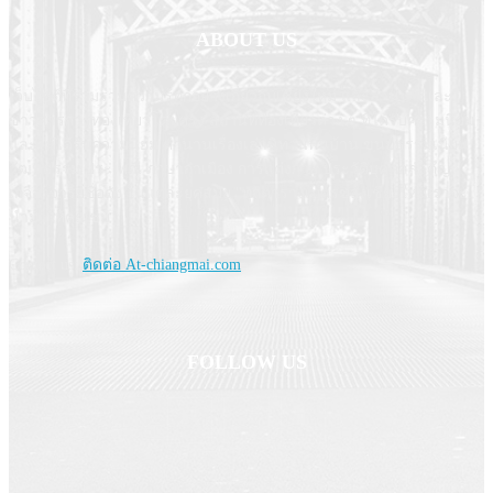
ABOUT US
เว็บไซต์ที่รวมรวมความรู้ทุกอย่างเกี่ยวกับเชียงใหม่ และล้านนา และ
ข่าวสารการท่องเที่ยวโดยตรง สถานที่ท่องเที่ยวต่าง ๆ ที่ได้รับความนิยม
และไม่ได้รับความนิยม ตำนานเรื่องเล่านิทานพื้นบ้าน ขนบธรรมเนียม
วัฒนธรรม ประเพณี ภาษากำเมือง การแต่งกาย ประวัติบุคคลสำคัญ
เกจิอาจารย์ชื่อดัง ในแต่ละยุคสมัย "ทุกตารางเมตรของเชียงใหม่เราจะ
นำมาให้คุณชม
Contact us:
ติดต่อ At-chiangmai.com
FOLLOW US