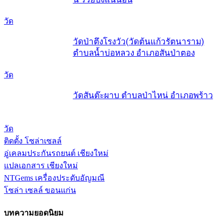
วัด
วัดป่าตึงโรงวัว(วัดต้นแก้วรัตนาราม)
ตำบลน้ำบ่อหลวง อำเภอสันป่าตอง
วัด
วัดสันต๊ะผาบ ตำบลป่าไหน่ อำเภอพร้าว
วัด
ติดตั้ง โซล่าเซลล์
อู่เคลมประกันรถยนต์ เชียงใหม่
แปลเอกสาร เชียงใหม่
NTGems เครื่องประดับอัญมณี
โซล่า เซลล์ ขอนแก่น
บทความยอดนิยม