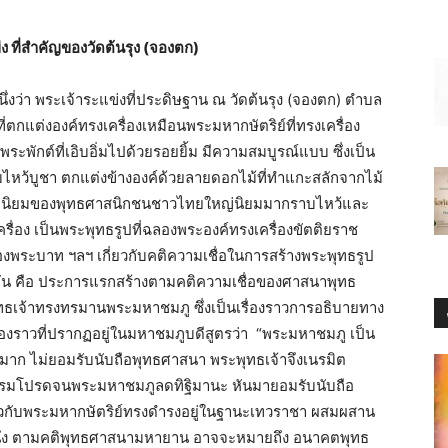
่ง ที่สำคัญของวัดต้นรุง (จองตก)
นึ่งว่า พระเจ้าระแข่งที่ประดิษฐาน ณ วัดต้นรุง (จองตก) ตำบล
ี่ตกแต่งองค์ทรงเครื่องเหมือนพระมหากษัตริย์ที่ทรงเครื่อง
ักต์ที่เอิบอิ่มไปด้วยรอยยิ้ม มีความสมบูรณ์แบบ ซึ่งเป็น
หว้บูชา ตกแต่งข้างองค์ด้วยลายดอกไม้ที่ทำแกะสลักจากไม้
ที่นิยมของพุทธศาสนิกชนชาวไทยใหญ่นิยมมากราบไหว้และ
ครื่อง เป็นพระพุทธรูปที่ฉลองพระองค์ทรงเครื่องขัตติยราช
งพระบาท ฯลฯ เกี่ยวกับคติความเชื่อในการสร้างพระพุทธรูป
วยกัน คือ ประการแรกสร้างตามคติความเชื่อของศาสนาพุทธ
ทธเจ้าทรงทรมานพระมหาชมภู ซึ่งเป็นเรื่องราวการอธิบายทาง
่องราวที่ปรากฏอยู่ในมหาชมภูบดีสูตรว่า “พระมหาชมภู เป็น
มาก ไม่ยอมรับนับถือพุทธศาสนา พระพุทธเจ้าจึงเนรมิต
รรมโปรดจนพระมหาชมภูลดทิฐิมานะ หันมายอมรับนับถือ
ี่ยวกับพระมหากษัตริย์ทรงดำรงอยู่ในฐานะเทวราชา ผสมผสาน
นึ่ง ตามคติพุทธศาสนามหายาน อาจจะหมายถึง อนาคตพุทธ