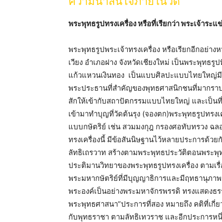
ความน่าสนใจภายในวัด
พระพุทธรูปทรงเครื่อง หรือที่เรียกว่า พระเจ้าระแข
พระพุทธรูปพระเจ้าทรงเครื่อง หรือเรียกอีกอย่างห
เวียง อำเภอฝาง จังหวัดเชียงใหม่ เป็นพระพุทธรูปท
แก้วแหวนเงินทอง เป็นแบบศิลปะแบบไทยใหญ่มีพระพ
พระประธานที่สำคัญของพุทธศาสนิกชนที่มากราบไ
สักให้เข้ากับสถาปัตกรรมแบบไทยใหญ่ และเป็น
เข้ามาทำบุญที่วัดต้นรุง (จองตก)พระพุทธรูปทรงเ
แบบกษัตริย์ เช่น สวมมงกุฎ กรองศอทับทรวง ฉลอ
ทรงเครื่องนี้ มีข้อสันนิษฐานไว้หลายประการด้
ลัทธิเถรวาท สร้างตามพระพุทธประวัติตอนพระพุ
ประติมานวิทยาของพระพุทธรูปทรงเครื่อง ตามเรื
พระมหากษัตริย์ที่มีบุญญาธิการและมีฤทธานุภาพ
พระองค์เป็นอย่างพระมหาจักรพรรดิ ทรงแสดงธ
พระพุทธศาสนา”ประการที่สอง หมายถึง คติที่เก
กับพุทธราชา ตามลัทธิเทวราช และอีกประการห