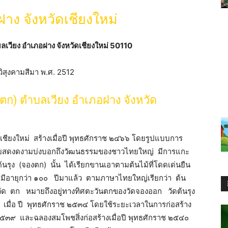
ฝาง จังหวัดเชียงใหม่
ตำบลเวียง อำเภอฝาง จังหวัดเชียงใหม่ 50110
ิสุงคามสีมา พ.ศ. 2512
งตก) ตำบลเวียง อำเภอฝาง จังหวัด
เชียงใหม่ สร้างเมื่อปี พุทธศักราช ๒๔๖๖ โดยรูปแบบการ
สวยสดงดงามบ่งบอกถึงวัฒนธรรมของชาวไทยใหญ่ มีการแกะ
ต้นรุง (จองตก) นั้น ได้เรียกขานเอาตามต้นไม้ที่โดดเด่นยืน
ึ่ง มีอายุกว่า ๑๐๐ ปีมาแล้ว ตามภาษาไทยใหญ่เรียกว่า ต้น
ด ตก หมายถึงอยู่ทางทิศตะวันตกของวัดจองออก วัดต้นรุง
คีไฟ เมื่อ ปี พุทธศักราช ๒๕๓๔ โดยใช้ระยะเวลาในการก่อสร้าง
ี ๒๕๓๙ และฉลองสมโพชสิ่งก่อสร้างเมื่อปี พุทธศักราช ๒๕๔๐