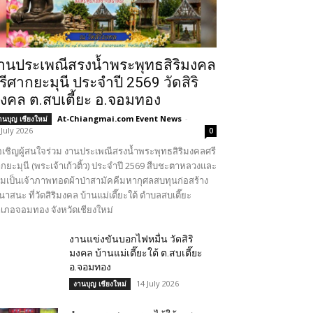
านประเพณีสรงน้ำพระพุทธสิริมงคล
รีศากยะมุนี ประจำปี 2569 วัดสิริ
งคล ต.สบเตี้ยะ อ.จอมทอง
At-Chiangmai.com Event News
-
านบุญ เชียงใหม่
 July 2026
0
เชิญผู้สนใจร่วม งานประเพณีสรงน้ำพระพุทธสิริมงคลศรี
กยะมุนี (พระเจ้าเก้วติ้ว) ประจำปี 2569 สืบชะตาหลวงและ
วมเป็นเจ้าภาพทอดผ้าป่าสามัคคีมหากุศลสบทุนก่อสร้าง
นาสนะ ที่วัดสิริมงคล บ้านแม่เตี๊ยะใต้ ตำบลสบเตี๊ยะ
เภอจอมทอง จังหวัดเชียงใหม่
งานแข่งขันบอกไฟหมื่น วัดสิริ
มงคล บ้านแม่เตี๊ยะใต้ ต.สบเตี๊ยะ
อ.จอมทอง
14 July 2026
งานบุญ เชียงใหม่