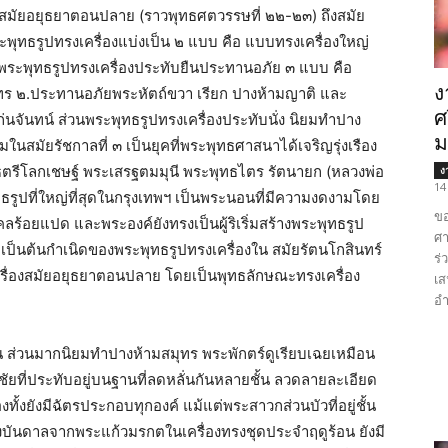
กในสมัยอยุธยาตอนปลาย (ราวพุทธศตวรรษที่ ๒๒-๒๓) ถึงสมัย
พุทธรูปทรงเครื่องแบ่งเป็น ๒ แบบ คือ แบบทรงเครื่องใหญ่
พระพุทธรูปทรงเครื่องประทับยืนประทานอภัย ๓ แบบ คือ
ง
ุทร ๒.ประทานอภัยพระหัตถ์ขวา เรียก ปางห้ามญาติ และ
ศ
นจันทน์ ส่วนพระพุทธรูปทรงเครื่องประทับนั่ง นิยมทำปาง
ม
นสมัยรัชกาลที่ ๓ เป็นยุคที่พระพุทธศาสนาได้เจริญรุ่งเรือง
ธตรีโลกเชษฐ์ พระเสรฐตมมุนี พระพุทธไตร รัตนายก (หลวงพ่อ
ง
14
รูปที่ใหญ่ที่สุดในกรุงเทพฯ เป็นพระนอนที่มีความงดงามโดย
ขอ
้อยแปด และพระองค์ยังทรงเป็นผู้ริเริ่มสร้างพระพุทธรูป
ศา
อเป็นต้นกำเนิดของพระพุทธรูปทรงเครื่องใน สมัยรัตนโกสินทร์
ร่
ครื่องสมัยอยุธยาตอนปลาย โดยเป็นพุทธลักษณะทรงเครื่อง
เส
อำ
น ส่วนมากนิยมทำปางห้ามสมุทร พระพักตร์ดูเรียบเฉยเหมือน
ัยที่ประทับอยู่บนฐานที่ลดหลั่นกันหลายชั้น ลวดลายละเอียด
ทั้งยังมีฉัตรประกอบทุกองค์ แม้แต่พระสาวกส่วนบัวที่อยู่ชั้น
รงบันดาลจากพระแก้วมรกตในเครื่องทรงชุดประจำฤดูร้อน ยังมี