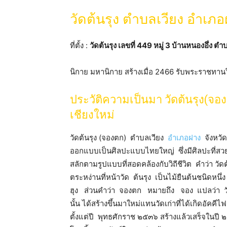
วัดต้นรุง ตำบลเวียง อำเภอ
ที่ตั้ง :
วัดต้นรุง เลขที่ 449 หมู่ 3 บ้านหนองอึ่ง 
นิกาย มหานิกาย สร้างเมื่อ 2466 รับพระราชทานว
ประวัติความเป็นมา วัดต้นรุง(จอ
เชียงใหม่
วัดต้นรุง (จองตก) ตำบลเวียง
อำเภอฝาง
จังหวัด
ออกแบบเป็นศิลปะแบบไทยใหญ่ ซึ่งมีศิลปะที่
สลักตามรูปแบบที่สอดคล้องกับวิถีชีวิต คำว่า วัด
ตระหง่านที่หน้าวัด ต้นรุง เป็นไม้ยืนต้นชนิดหน
ฮุง ส่วนคำว่า จองตก หมายถึง จอง แปลว่า วั
นั้น ได้สร้างขึ้นมาใหม่แทนวัดเก่าที่ได้เกิดอัค
ตั้งแต่ปี พุทธศักราช ๒๕๓๖ สร้างแล้วเสร็จในป