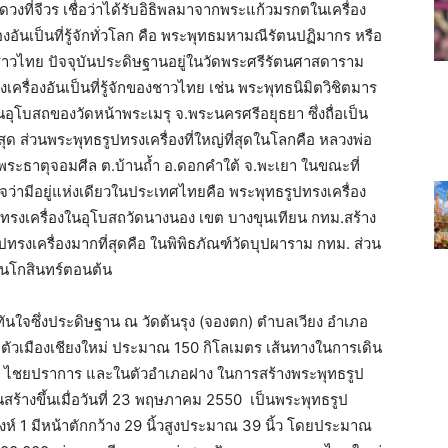
ี่จีวร เชื่อว่าได้รับอิธิพลมาจากพระแก้วมรกตในเครื่อง
ันเป็นที่รู้จักทั่วโลก คือ พระพุทธมหามณีรัตนปฏิมากร หรือ
งชาวไทย ปัจจุบันประดิษฐานอยู่ในวัดพระศรีรัตนศาสดาราม
เครื่องอันเป็นที่รู้จักของชาวไทย เช่น พระพุทธนิมิตวิชิตมาร
บสถของวัดหน้าพระเมรุ จ.พระนครศรีอยุธยา ซึ่งถื่อเป็น
สุด ส่วนพระพุทธรูปทรงเครื่องที่ใหญ่ที่สุดในโลกคือ หลวงพ่อ
พระธาตุจอมศีล ต.บ้านถ้ำ อ.ดอกคำใต้ จ.พะเยา ในขณะที่
จว่ามีอยู่แห่งเดียวในประเทศไทยคือ พระพุทธรูปทรงเครื่อง
ะทรงเครื่องในอุโบสถวัดนางนอง เขต บางขุนเทียน กทม.สร้าง
ปทรงเครื่องมากที่สุดคือ ในพิพิธภัณฑ์วัดบุปผาราม กทม. ส่วน
ตนโกสินทร์ตอนต้น
ทันใจซึ่งประดิษฐาน ณ วัดต้นรุง (จองตก) ตำบลเวียง อำเภอ
ากตัวเมืองเชียงใหม่ ประมาณ 150 กิโลเมตร เส้นทางในการเดิน
ตง ไชยปราการ และในตัวอำเภอฝาง ในการสร้างพระพุทธรูป
ันสร้างขึ้นเมื่อวันที่ 23 พฤษภาคม 2550 เป็นพระพุทธรูป
ิงห์ 1 มีหน้าตักกว้าง 29 นิ้วสูงประมาณ 39 นิ้ว โดยประมาณ