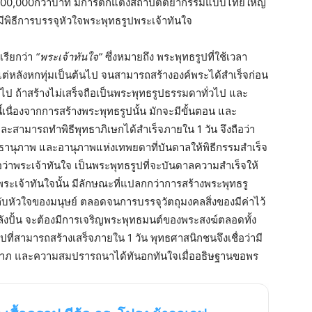
าณ 200,000กว่าบาท มีการตกแต่งสถาปัตตยากรรมแบบไทยใหญ่
นมีพิธีการบรรจุหัวใจพระพุทธรูปพระเจ้าทันใจ
เรียกว่า
“พระเจ้าทันใจ”
ซึ่งหมายถึง พระพุทธรูปที่ใช้เวลา
ั้งแต่หลังหกทุ่มเป็นต้นไป จนสามารถสร้างองค์พระได้สำเร็จก่อน
ไป ถ้าสร้างไม่เสร็จถือเป็นพระพุทธรูปธรรมดาทั่วไป และ
นี้เนื่องจากการสร้างพระพุทธรูปนั้น มักจะมีขั้นตอน และ
และสามารถทำพิธีพุทธาภิเษกได้สำเร็จภายใน 1 วัน จึงถือว่า
พุทธานุภาพ และอานุภาพแห่งเทพยดาที่บันดาลให้พิธีกรรมสำเร็จ
่าพระเจ้าทันใจ เป็นพระพุทธรูปที่จะบันดาลความสำเร็จให้
ระเจ้าทันใจนั้น มีลักษณะที่แปลกกว่าการสร้างพระพุทธรู
กับหัวใจของมนุษย์ ตลอดจนการบรรจุวัตถุมงคลสิ่งของมีค่าไว้
ลังปั้น จะต้องมีการเจริญพระพุทธมนต์ของพระสงฆ์ตลอดทั้ง
ที่สามารถสร้างเสร็จภายใน 1 วัน พุทธศาสนิกชนจึงเชื่อว่ามี
คลาภ และความสมปรารถนาได้ทันอกทันใจเมื่ออธิษฐานขอพร