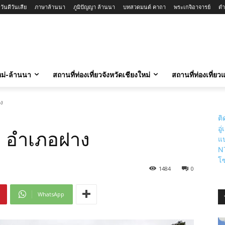
ันดีวันเสีย
ภาษาล้านนา
ภูมิปัญญา ล้านนา
บทสวดมนต์ คาถา
พระเกจิอาจารย์
ตำ
ใหม่-ล้านนา
สถานที่ท่องเที่ยวจังหวัดเชียงใหม่
สถานที่ท่องเที่ย
าง
ติ
อู
ยง อำเภอฝาง
แป
N
โซ
1484
0
WhatsApp