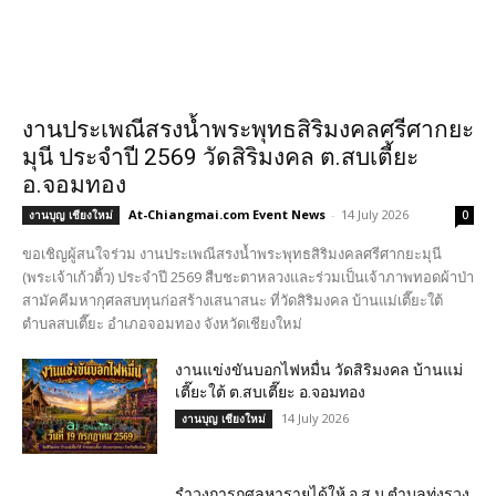
งานประเพณีสรงน้ำพระพุทธสิริมงคลศรีศากยะ
มุนี ประจำปี 2569 วัดสิริมงคล ต.สบเตี้ยะ
อ.จอมทอง
At-Chiangmai.com Event News
-
14 July 2026
งานบุญ เชียงใหม่
0
ขอเชิญผู้สนใจร่วม งานประเพณีสรงน้ำพระพุทธสิริมงคลศรีศากยะมุนี
(พระเจ้าเก้วติ้ว) ประจำปี 2569 สืบชะตาหลวงและร่วมเป็นเจ้าภาพทอดผ้าป่า
สามัคคีมหากุศลสบทุนก่อสร้างเสนาสนะ ที่วัดสิริมงคล บ้านแม่เตี๊ยะใต้
ตำบลสบเตี๊ยะ อำเภอจอมทอง จังหวัดเชียงใหม่
งานแข่งขันบอกไฟหมื่น วัดสิริมงคล บ้านแม่
เตี๊ยะใต้ ต.สบเตี๊ยะ อ.จอมทอง
14 July 2026
งานบุญ เชียงใหม่
รำวงการกุศลหารายได้ให้ อ.ส.ม ตำบลทุ่งรวง