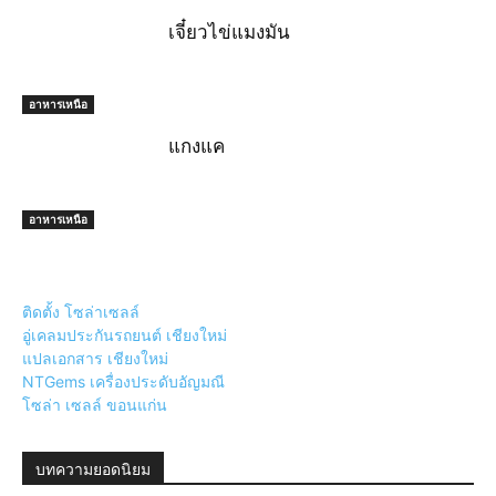
เจี๋ยวไข่แมงมัน
อาหารเหนือ
แกงแค
อาหารเหนือ
ติดตั้ง โซล่าเซลล์
อู่เคลมประกันรถยนต์ เชียงใหม่
แปลเอกสาร เชียงใหม่
NTGems เครื่องประดับอัญมณี
โซล่า เซลล์ ขอนแก่น
บทความยอดนิยม