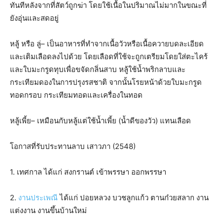
ทันทีหลังจากที่สัตว์ถูกฆ่า โดยใช้เนื้อในปริมาณไม่มากในขณะที่
ยังอุ่นและสดอยู่
หลู้ หรือ ลู่– เป็นอาหารที่ทำจากเนื้อวัวหรือเนื้อควายบดละเอียด
และเติมเลือดลงไปด้วย โดยเลือดที่ใช้จะถูกเตรียมโดยใส่ตะไคร้
และใบมะกรูดทุบเพื่อขจัดกลิ่นสาบ หลู้ใช้น้ำพริกลาบและ
กระเทียมดองในการปรุงรสชาติ จากนั้นโรยหน้าด้วยใบมะกรูด
ทอดกรอบ กระเทียมทอดและเครื่องในทอด
หลู้เพี้ย– เหมือนกับหลู้แต่ใช้น้ำเพี้ย (น้ำดีของวัว) แทนเลือด
โอกาสที่รับประทานลาบ เสาวภา (2548)
1. เทศกาล ได้แก่ สงกรานต์ เข้าพรรษา ออกพรรษา
2.
งานประเพณี
ได้แก่ ปอยหลวง บวชลูกแก้ว ตานก๋วยสลาก งาน
แต่งงาน งานขึ้นบ้านใหม่