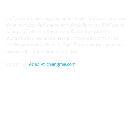
ABOUT US
เว็บไซต์ที่รวมรวมความรู้ทุกอย่างเกี่ยวกับเชียงใหม่ และล้านนา และ
ข่าวสารการท่องเที่ยวโดยตรง สถานที่ท่องเที่ยวต่าง ๆ ที่ได้รับความ
นิยมและไม่ได้รับความนิยม ตำนานเรื่องเล่านิทานพื้นบ้าน
ขนบธรรมเนียม วัฒนธรรม ประเพณี ภาษากำเมือง การแต่งกาย
ประวัติบุคคลสำคัญ เกจิอาจารย์ชื่อดัง ในแต่ละยุคสมัย "ทุกตาราง
เมตรของเชียงใหม่เราจะนำมาให้คุณชม
Contact us:
ติดต่อ At-chiangmai.com
FOLLOW US