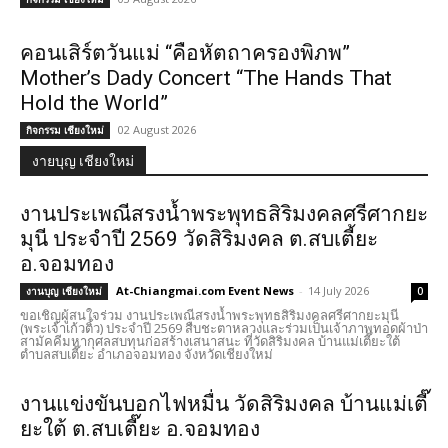
คอนเสิร์ตวันแม่ “คือหัตถาครองพิภพ”
Mother’s Dady Concert “The Hands That
Hold the World”
02 August 2026
กิจกรรม เชียงใหม่
งายบุญ เชียงใหม่
งานประเพณีสรงน้ำพระพุทธสิริมงคลศรีศากยะ
มุนี ประจำปี 2569 วัดสิริมงคล ต.สบเตี้ยะ
อ.จอมทอง
At-Chiangmai.com Event News
-
14 July 2026
งานบุญ เชียงใหม่
0
ขอเชิญผู้สนใจร่วม งานประเพณีสรงน้ำพระพุทธสิริมงคลศรีศากยะมุนี
(พระเจ้าเก้วติ้ว) ประจำปี 2569 สืบชะตาหลวงและร่วมเป็นเจ้าภาพทอดผ้าป่า
สามัคคีมหากุศลสบทุนก่อสร้างเสนาสนะ ที่วัดสิริมงคล บ้านแม่เตี๊ยะใต้
ตำบลสบเตี๊ยะ อำเภอจอมทอง จังหวัดเชียงใหม่
งานแข่งขันบอกไฟหมื่น วัดสิริมงคล บ้านแม่เตี๊
ยะใต้ ต.สบเตี๊ยะ อ.จอมทอง