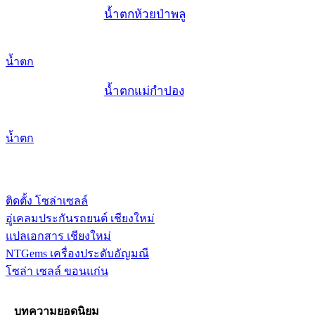
น้ำตกห้วยป่าพลู
น้ำตก
น้ำตกแม่กำปอง
น้ำตก
ติดตั้ง โซล่าเซลล์
อู่เคลมประกันรถยนต์ เชียงใหม่
แปลเอกสาร เชียงใหม่
NTGems เครื่องประดับอัญมณี
โซล่า เซลล์ ขอนแก่น
บทความยอดนิยม