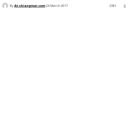
By
At-chiangmai.com
24 March 2017
2381
0
Facebook
X
Pinterest
WhatsApp