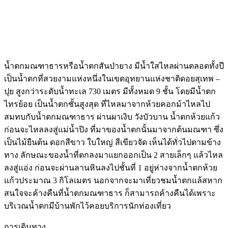
น้ำตกมณฑาธารหรือน้ำตกสันป่ายาง มีน้ำใสไหลผ่านตลอดทั้งปี
เป็นน้ำตกที่สวยงามแห่งหนึ่งในเขตอุทยานแห่งชาติดอยสุเทพ –
ปุย สูงกว่าระดับน้ำทะเล 730 เมตร มีทั้งหมด 9 ชั้น โดยมีน้ำตก
ไทรย้อย เป็นน้ำตกชั้นสูงสุด ที่ไหลมาจากห้วยคอกม้าไหลไป
สมทบกับน้ำตกมณฑาธาร ผ่านผาเงิบ วังบัวบาน น้ำตกห้วยแก้ว
ก่อนจะไหลลงสู่แม่น้ำปิง ที่มาของน้ำตกนั้นมาจากต้นมณฑา ซึ่ง
เป็นไม้ยืนต้น ดอกสีขาว ใบใหญ่ สีเขียวจัด เห็นได้ทั่วไปตามข้าง
ทาง ลักษณะของน้ำที่ตกลงมาแยกออกเป็น 2 สายเล็กๆ แล้วไหล
ลงสู่แอ่ง ก่อนจะผ่านลานหินลงไปชั้นที่ 1 อยู่ห่างจากน้ำตกห้วย
แก้วประมาณ 3 กิโลเมตร นอกจากจะมาเที่ยวชมน้ำตกแล้สหาก
สนใจจะค้างคืนที่น้ำตกมณฑาธาร ก็สามารถค้างคืนได้เพราะ
บริเวณน้ำตกมีบ้านพักไว้คอยบริการนักท่องเที่ยว
การเดินทาง