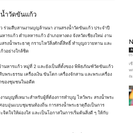
้ำวัดขันแก้ว
ว ร่วมสืบสานงานบุญล้านนา งานสรงน้ำวัดขันแก้ว ประจำปี
้านหารแก้ว ตำบลหารแก้ว อำเภอหางดง จังหวัดเชียงใหม่ งาน
N
วมสรงน้ำพระธาตุ กราบไหว้สิ่งศักดิ์สิทธิ์ ทำบุญถวายทาน และ
ก
้วอย่างใกล้ชิด
05
เช
้านหารแก้ว หมู่ที่ 2 และยังเป็นที่ตั้งของ พิพิธภัณฑ์วัดขันแก้ว
wi
ีบพระธรรม เครื่องเงิน ขันโตก เครื่องจักสาน และพระเครื่อง
ณ 
ญญาของชุมชนในอดีต
งานบุญที่เหมาะสำหรับผู้ที่ต้องการทำบุญ ไหว้พระ สรงน้ำพระ
บอุ่นแบบชุมชนท้องถิ่น การสรงน้ำพระธาตุถือเป็นการ
ใจให้ผ่องใส และเป็นโอกาสในการเริ่มต้นสิ่งดี ๆ ให้กับ