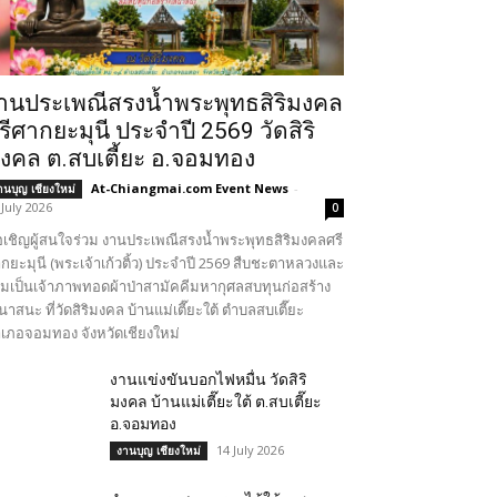
านประเพณีสรงน้ำพระพุทธสิริมงคล
รีศากยะมุนี ประจำปี 2569 วัดสิริ
งคล ต.สบเตี้ยะ อ.จอมทอง
At-Chiangmai.com Event News
-
านบุญ เชียงใหม่
 July 2026
0
เชิญผู้สนใจร่วม งานประเพณีสรงน้ำพระพุทธสิริมงคลศรี
กยะมุนี (พระเจ้าเก้วติ้ว) ประจำปี 2569 สืบชะตาหลวงและ
วมเป็นเจ้าภาพทอดผ้าป่าสามัคคีมหากุศลสบทุนก่อสร้าง
นาสนะ ที่วัดสิริมงคล บ้านแม่เตี๊ยะใต้ ตำบลสบเตี๊ยะ
เภอจอมทอง จังหวัดเชียงใหม่
งานแข่งขันบอกไฟหมื่น วัดสิริ
มงคล บ้านแม่เตี๊ยะใต้ ต.สบเตี๊ยะ
อ.จอมทอง
14 July 2026
งานบุญ เชียงใหม่