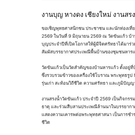
งานบุญ หางดง เชียงใหม่ งานสรงน
ขอเชิญพุทธศาสนิกชน ประชาชน และนักท่องเที่ย
2569 ในวันที่ 9 มิถุนายน 2569 ณ วัดขันแก้ว บ
บุญประจำปีที่เปิดโอกาสให้ผู้มีจิตศรัทธาได้มาร่
สัมผัสบรรยากาศประเพณีพื้นบ้านของชุมชนหารแก
วัดขันแก้วเป็นวัดสำคัญของบ้านหารแก้ว ตั้งอยู่ที่บ
ซึ่งรวบรวมข้าวของเครื่องใช้โบราณ พระพุทธรูป ห
รุ่นเก่า สะท้อนวิถีชีวิต ความศรัทธา และภูมิปั
งานสรงน้ำวัดขันแก้ว ประจำปี 2569 เป็นกิจกรรม
ธาตุ และร่วมสืบสานประเพณีล้านนาในบรรยากาศอ
แสดงความเคารพต่อพระพุทธศาสนา เป็นการชำระจิต
ชีวิต