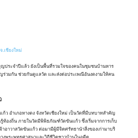
จ.เชียงใหม่
ุญประจำปีแล้ว ยังเป็นพื้นที่รวมใจของคนในชุมชนบ้านหาร
บุญร่วมกัน ช่วยกันดูแลวัด และส่งต่อประเพณีอันงดงามให้คน
ว
หารแก้ว อำเภอหางดง จังหวัดเชียงใหม่ เป็นวัดที่มีบทบาทสำคัญ
้องถิ่น ภายในวัดมีพิพิธภัณฑ์วัดขันแก้ว ซึ่งเริ่มจากการเก็บ
าวาสวัดขันแก้ว ต่อมามีผู้มีจิตศรัทธานำสิ่งของเก่ามาบริ
วทางพระพุทธศาสนาและวิถีชีวิตชาวบ้านในอดีต