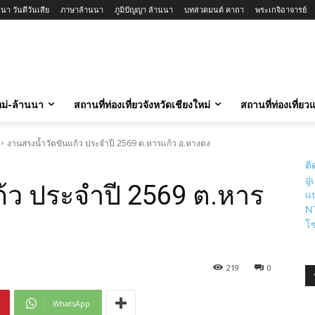
นา วันดีวันเสีย
ภาษาล้านนา
ภูมิปัญญา ล้านนา
บทสวดมนต์ คาถา
พระเกจิอาจารย์
ใหม่-ล้านนา
สถานที่ท่องเที่ยวจังหวัดเชียงใหม่
สถานที่ท่องเที่ย
งานสรงน้ำวัดขันแก้ว ประจำปี 2569 ต.หารแก้ว อ.หางดง
ติ
อู
้ว ประจำปี 2569 ต.หาร
แป
N
โซ
219
0
WhatsApp