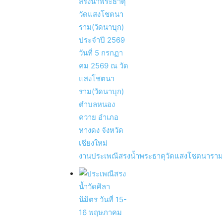
งานประเพณีสรงน้ำพระธาตุวัดแสงโชตนาราม