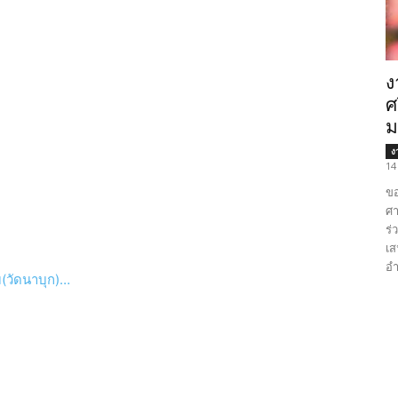
ง
ศ
ม
ง
14
ขอ
ศา
ร่
เส
อำ
(วัดนาบุก)…