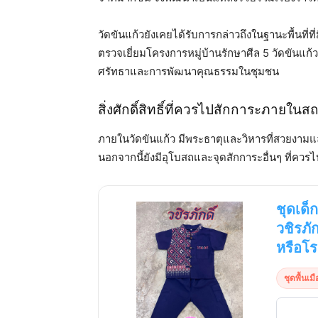
วัดขันแก้วยังเคยได้รับการกล่าวถึงในฐานะพื้นที
ตรวจเยี่ยมโครงการหมู่บ้านรักษาศีล 5 วัดขันแก้
ศรัทธาและการพัฒนาคุณธรรมในชุมชน
สิ่งศักดิ์สิทธิ์ที่ควรไปสักการะภายในส
ภายในวัดขันแก้ว มีพระธาตุและวิหารที่สวยงามและ
นอกจากนี้ยังมีอุโบสถและจุดสักการะอื่นๆ ที่
ชุดเด็
วชิรภั
หรือโร
ชุดพื้นเมื