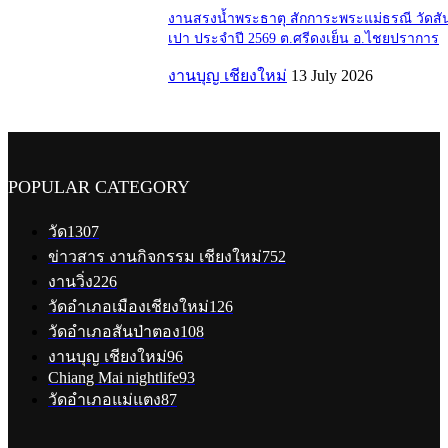
งานสรงน้ำพระธาตุ สักการะพระแม่ธรณี วัดสั
เปา ประจำปี 2569 ต.ศรีดงเย็น อ.ไชยปราการ
งานบุญ เชียงใหม่
13 July 2026
POPULAR CATEGORY
วัด
1307
ข่าวสาร งานกิจกรรม เชียงใหม่
752
งานวิ่ง
226
วัดอำเภอเมืองเชียงใหม่
126
วัดอำเภอสันป่าตอง
108
งานบุญ เชียงใหม่
96
Chiang Mai nightlife
93
วัดอำเภอแม่แตง
87