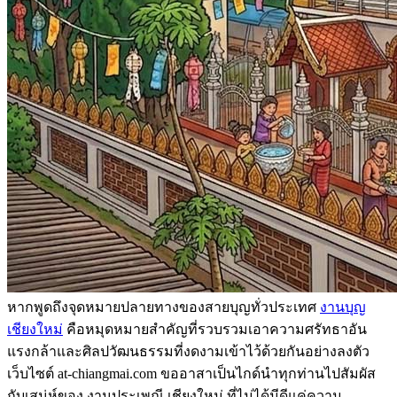
หากพูดถึงจุดหมายปลายทางของสายบุญทั่วประเทศ
งานบุญ
เชียงใหม่
คือหมุดหมายสำคัญที่รวบรวมเอาความศรัทธาอัน
แรงกล้าและศิลปวัฒนธรรมที่งดงามเข้าไว้ด้วยกันอย่างลงตัว
เว็บไซต์ at-chiangmai.com ขออาสาเป็นไกด์นำทุกท่านไปสัมผัส
กับเสน่ห์ของ งานประเพณี เชียงใหม่ ที่ไม่ได้มีดีแค่ความ