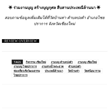
🌟 ร่วมงานบุญ สร้างบุญกุศล สืบสานประเพณีล้านนา 🌟
สอบถามข้อมูลเพิ่มเติมได้ที่วัดบ้านท่า ตำบลปงตำ อำเภอไชย
ปราการ จังหวัดเชียงใหม่
REVIEW OVERVIEW
TAGS
กิจกรรม เชียงใหม่
งานบุญ ตำบลปงตำ
งานบุญ เชียงใหม่
งานบุญ ไชยปราการ
งานสรงน้ำพระธาตุ
ตำบลปงตำ
ท่องเที่ยวเชิงวัฒนธรรม
ประเพณีล้านนา
วัดบ้านท่า
วัดสุปัฏนาราม
ไชยปราการ