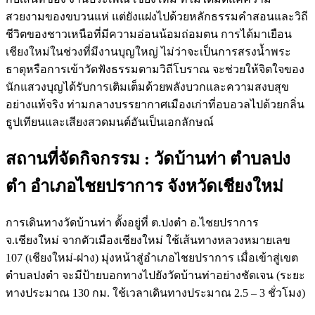
สวยงามของขบวนแห่ แต่ยังแฝงไปด้วยหลักธรรมคำสอนและวิถี
ชีวิตของชาวเหนือที่มีความอ่อนน้อมถ่อมตน การได้มาเยือน
เชียงใหม่ในช่วงที่มีงานบุญใหญ่ ไม่ว่าจะเป็นการสรงน้ำพระ
ธาตุหรือการเข้าวัดฟังธรรมตามวิถีโบราณ จะช่วยให้จิตใจของ
นักแสวงบุญได้รับการเติมเต็มด้วยพลังบวกและความสงบสุข
อย่างแท้จริง ท่ามกลางบรรยากาศเมืองเก่าที่อบอวลไปด้วยกลิ่น
ธูปเทียนและเสียงสวดมนต์อันเป็นเอกลักษณ์
สถานที่จัดกิจกรรม : วัดบ้านท่า ตำบลปง
ตำ อำเภอไชยปราการ จังหวัดเชียงใหม่
การเดินทางวัดบ้านท่า ตั้งอยู่ที่ ต.ปงตำ อ.ไชยปราการ
จ.เชียงใหม่ จากตัวเมืองเชียงใหม่ ใช้เส้นทางหลวงหมายเลข
107 (เชียงใหม่-ฝาง) มุ่งหน้าสู่อำเภอไชยปราการ เมื่อเข้าสู่เขต
ตำบลปงตำ จะมีป้ายบอกทางไปยังวัดบ้านท่าอย่างชัดเจน (ระยะ
ทางประมาณ 130 กม. ใช้เวลาเดินทางประมาณ 2.5 – 3 ชั่วโมง)