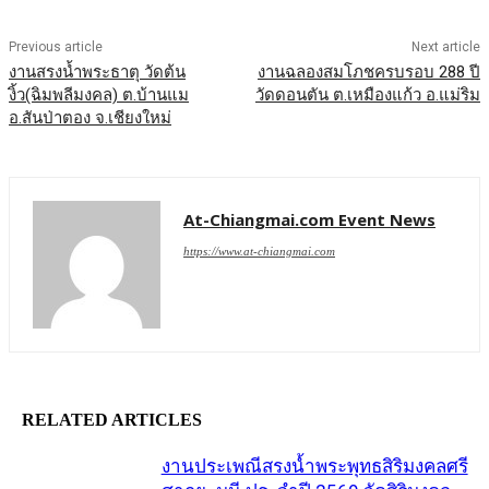
Previous article
Next article
งานสรงน้ำพระธาตุ วัดต้น
งานฉลองสมโภชครบรอบ 288 ปี
งิ้ว(ฉิมพลีมงคล) ต.บ้านแม
วัดดอนตัน ต.เหมืองแก้ว อ.แม่ริม
อ.สันป่าตอง จ.เชียงใหม่
At-Chiangmai.com Event News
https://www.at-chiangmai.com
RELATED ARTICLES
งานประเพณีสรงน้ำพระพุทธสิริมงคลศรี