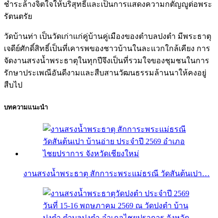
ชำระล้างจิตใจให้บริสุทธิ์และเป็นการแสดงความกตัญญูต่อพระ
รัตนตรัย
วัดบ้านท่า เป็นวัดเก่าแก่คู่บ้านคู่เมืองของตำบลปงตำ มีพระธาตุ
เจดีย์ศักดิ์สิทธิ์เป็นที่เคารพของชาวบ้านในละแวกใกล้เคียง การ
จัดงานสรงน้ำพระธาตุในทุกปีจึงเป็นที่รวมใจของชุมชนในการ
รักษาประเพณีอันดีงามและสืบสานวัฒนธรรมล้านนาให้คงอยู่
สืบไป
บทความแนะนำ
งานสรงน้ำพระธาตุ สักการะพระแม่ธรณี วัดสันต้นเปา…