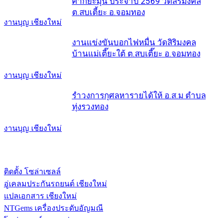
ศากยะมุนี ประจำปี 2569 วัดสิริมงคล
ต.สบเตี้ยะ อ.จอมทอง
งานบุญ เชียงใหม่
งานแข่งขันบอกไฟหมื่น วัดสิริมงคล
บ้านแม่เตี๊ยะใต้ ต.สบเตี๊ยะ อ.จอมทอง
งานบุญ เชียงใหม่
รำวงการกุศลหารายได้ให้ อ.ส.ม ตำบล
ทุ่งรวงทอง
งานบุญ เชียงใหม่
ติดตั้ง โซล่าเซลล์
อู่เคลมประกันรถยนต์ เชียงใหม่
แปลเอกสาร เชียงใหม่
NTGems เครื่องประดับอัญมณี