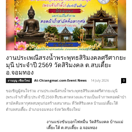
งานประเพณีสรงน้ำพระพุทธสิริมงคลศรีศากยะ
มุนี ประจำปี 2569 วัดสิริมงคล ต.สบเตี้ยะ
อ.จอมทอง
At-Chiangmai.com Event News
-
14 July 2026
งานบุญ เชียงใหม่
0
ขอเชิญผู้สนใจร่วม งานประเพณีสรงน้ำพระพุทธสิริมงคลศรีศากยะมุนี
(พระเจ้าเก้วติ้ว) ประจำปี 2569 สืบชะตาหลวงและร่วมเป็นเจ้าภาพทอดผ้าป่า
สามัคคีมหากุศลสบทุนก่อสร้างเสนาสนะ ที่วัดสิริมงคล บ้านแม่เตี๊ยะใต้
ตำบลสบเตี๊ยะ อำเภอจอมทอง จังหวัดเชียงใหม่
งานแข่งขันบอกไฟหมื่น วัดสิริมงคล บ้านแม่
เตี๊ยะใต้ ต.สบเตี๊ยะ อ.จอมทอง