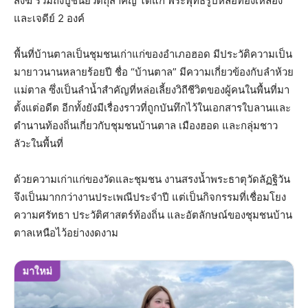
สงฆ์ รวมถึงปูชนียวัตถุสำคัญ ได้แก่ พระพุทธรูปหล่อทองเหลือง
และเจดีย์ 2 องค์
พื้นที่บ้านตาลเป็นชุมชนเก่าแก่ของอำเภอฮอด มีประวัติความเป็น
มายาวนานหลายร้อยปี ชื่อ “บ้านตาล” มีความเกี่ยวข้องกับลำห้วย
แม่ตาล ซึ่งเป็นลำน้ำสำคัญที่หล่อเลี้ยงวิถีชีวิตของผู้คนในพื้นที่มา
ตั้งแต่อดีต อีกทั้งยังมีเรื่องราวที่ถูกบันทึกไว้ในเอกสารใบลานและ
ตำนานท้องถิ่นเกี่ยวกับชุมชนบ้านตาล เมืองฮอด และกลุ่มชาว
ลัวะในพื้นที่
ด้วยความเก่าแก่ของวัดและชุมชน งานสรงน้ำพระธาตุวัดลัฏฐิวัน
จึงเป็นมากกว่างานประเพณีประจำปี แต่เป็นกิจกรรมที่เชื่อมโยง
ความศรัทธา ประวัติศาสตร์ท้องถิ่น และอัตลักษณ์ของชุมชนบ้าน
ตาลเหนือไว้อย่างงดงาม
มาใหม่