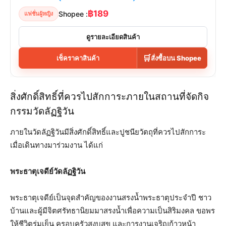
฿189
Shopee :
แฟชั่นผู้หญิง
ดูรายละเอียดสินค้า
🛒
เช็คราคาสินค้า
สั่งซื้อบน Shopee
สิ่งศักดิ์สิทธิ์ที่ควรไปสักการะภายในสถานที่จัดกิจ
กรรมวัดลัฏฐิวัน
ภายในวัดลัฏฐิวันมีสิ่งศักดิ์สิทธิ์และปูชนียวัตถุที่ควรไปสักการะ
เมื่อเดินทางมาร่วมงาน ได้แก่
พระธาตุเจดีย์วัดลัฏฐิวัน
พระธาตุเจดีย์เป็นจุดสำคัญของงานสรงน้ำพระธาตุประจำปี ชาว
บ้านและผู้มีจิตศรัทธานิยมมาสรงน้ำเพื่อความเป็นสิริมงคล ขอพร
ให้ชีวิตร่มเย็น ครอบครัวสงบสุข และการงานเจริญก้าวหน้า