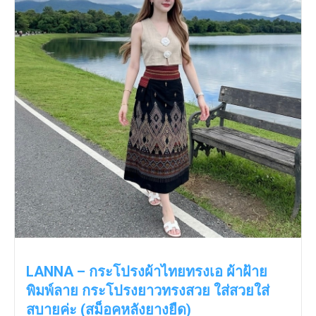
LANNA – กระโปรงผ้าไทยทรงเอ ผ้าฝ้าย
พิมพ์ลาย กระโปรงยาวทรงสวย ใส่สวยใส่
สบายค่ะ (สม็อคหลังยางยืด)