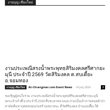
งายบุญ เชียงใหม่
งานประเพณีสรงน้ำพระพุทธสิริมงคลศรีศากยะ
มุนี ประจำปี 2569 วัดสิริมงคล ต.สบเตี้ยะ
อ.จอมทอง
At-Chiangmai.com Event News
-
14 July 2026
งานบุญ เชียงใหม่
0
ขอเชิญผู้สนใจร่วม งานประเพณีสรงน้ำพระพุทธสิริมงคลศรีศากยะมุนี
(พระเจ้าเก้วติ้ว) ประจำปี 2569 สืบชะตาหลวงและร่วมเป็นเจ้าภาพทอดผ้าป่า
สามัคคีมหากุศลสบทุนก่อสร้างเสนาสนะ ที่วัดสิริมงคล บ้านแม่เตี๊ยะใต้