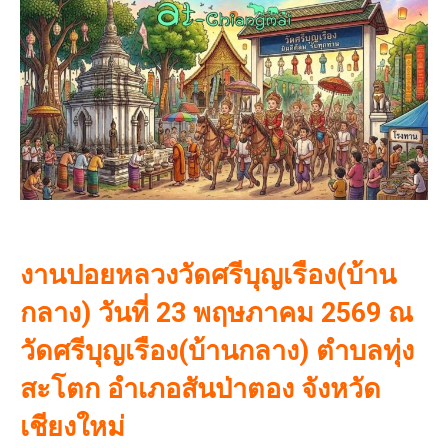
งานปอยหลวงวัดศรีบุญเรือง(บ้าน
กลาง) วันที่ 23 พฤษภาคม 2569 ณ
วัดศรีบุญเรือง(บ้านกลาง) ตำบลทุ่ง
สะโตก อำเภอสันป่าตอง จังหวัด
เชียงใหม่