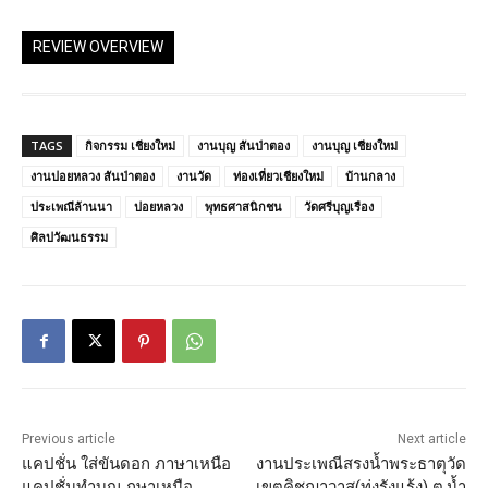
REVIEW OVERVIEW
TAGS
กิจกรรม เชียงใหม่
งานบุญ สันป่าตอง
งานบุญ เชียงใหม่
งานปอยหลวง สันป่าตอง
งานวัด
ท่องเที่ยวเชียงใหม่
บ้านกลาง
ประเพณีล้านนา
ปอยหลวง
พุทธศาสนิกชน
วัดศรีบุญเรือง
ศิลปวัฒนธรรม
Previous article
Next article
แคปชั่น ใส่ขันดอก ภาษาเหนือ
งานประเพณีสรงน้ำพระธาตุวัด
แคปชั่นทำบุญ ภูษาเหนือ
เขตคิชฌาวาส(ทุ่งรังแร้ง) ต.น้ำ