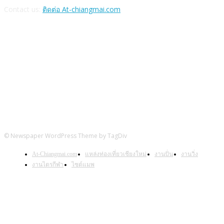
Contact us:
ติดต่อ At-chiangmai.com
FOLLOW US
© Newspaper WordPress Theme by TagDiv
At-Chiangmai.com
แหล่งท่องเที่ยวเชียงใหม่
งานปั่น
งานวิ่ง
งานไตรกีฬา
ไซต์แมพ