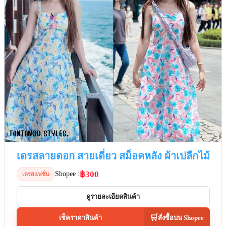
เดรสลายดอก สายเดี่ยว สม็อคหลัง ผ้าเปลืกไม้
฿300
Shopee :
เดรสแฟชั่น
ดูรายละเอียดสินค้า
🛒
เช็คราคาสินค้า
สั่งซื้อบน Shopee