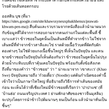
กันคือจะใช้เส้นที่ทำจากแป้งสาลี กินกับพริกแห้งคั่วน้ำมัน และ
โรยด้วยเส้นทอดกรอบ
ออสติน บุช (ที่มา
https://sites.google.com/site/khawsxyneuxphakhhenux/prawati-
khwam-pen-ma)) สืบค้นและรวบรวมจากหนังสือแล้วนำมาผนวก
กับข้อมูลที่ได้จากการสอบถามจากคนเก่าแก่ในแต่ละพื้นที่ ชี้
เบาะแสว่า ข้าวซอยในยุคนั้นเป็นเส้นหมี่ที่ทำจากข้าว ไม่ใช่จาก
เส้นหมี่ที่ทำจากข้าวสาลีและไข่ ราดด้วยเนื้อวัวบดที่ผัดกับผัก
ดองต่างๆ ไม่ใช่ด้วยแกงเนื้อชิ้นใหญ่ๆ ที่เห็นในปัจจุบัน และคน
ขายข้าวซอยในปัจจุบันก็เห็นต้องกันว่า ข้าวซอยในยุคนั้นไม่ปรุง
ด้วยน้ำกะทิแบบที่เราคุ้นเคยในปัจจุบัน พร้อมกับตั้งข้อสังเกต
ถึงที่มาของคำว่า “ข้าวซอย” ว่า ” น่าจะมาจาก ′เขาสะเว′ (Khao
Swe) ปัจจุบันหมายถึง ′ก๋วยเตี๋ยว′ (Noodle) แต่ต้นกำเนิดของคำนี้
เข้าใจว่าเป็นภาษาไทใหญ่ ที่อธิบายถึงวิธีการทำเส้นของสมัย
ก่อน จะเห็นได้ว่าที่เชียงใหม่มีข้าวซอยที่เรียกว่า ′ปาปาแซ′ (ที่
′บ้านฮ่อ′ ถนนเจริญประเทศ 1 ย่านพักอาศัยของชาวจีนมุสลิม)
จะปรุงโดยการนำข้าวไปต้มนานๆ จนเป็นก้อน แล้วนำมาหั่นเป็น
ชิ้นๆ”