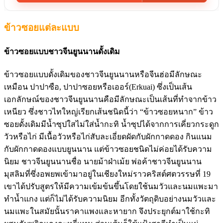
ข้าวซอยแต่ละแบบ
ข้าวซอยแบบชาวจีนยูนนานดั้งเดิม
ข้าวซอยแบบดั้งเดิมของชาวจีนยูนนานหรือจีนฮ่อมีลักษณะ
เหมือน ปาปาซือ, ปาปาซอยหรือเออร์(Erkuai) ซึ่งเป็นเส้น
เอกลักษณ์ของชาวจีนยูนนานคือมีลักษณะเป็นเส้นที่ทำจากข้าว
เหนียว ซึ่งชาวไทใหญ่เรียกเส้นชนิดนี้ว่า “ข้าวซอยหนาก” ข้าว
ซอยดั้งเดิมมีน้ำซุปใสไม่ใส่น้ำกะทิ น้ำซุปได้จากการเคี่ยวกระดูก
วัวหรือไก่ มีเนื้อวัวหรือไก่สับละเอี่ยดผัดกับผักกาดดอง กินแนม
กับผักกาดดองแบบยูนนาน แต่ข้าวซอยชนิดไม่ค่อยได้รับความ
นิยม ชาวจีนยูนนานชื่อ นายม้าฝ่าเม้ย พ่อค้าชาวจีนยูนนาน
มุสลิมที่ซึ่งอพยพเข้ามาอยู่ในเชียงใหม่ราวคริสต์ศตวรรษที่ 19
เขาได้ปรับสูตรให้มีความเข้มข้นขึ้นโดยใช้นมวัวและนมแพะมา
ทำน้ำแกง แต่ก็ไม่ได้รับความนิยม อีกทั้งวัตถุดิบอย่างนมวัวและ
นมแพะในสมัยนั้นราคาแพงและหายาก จึงประยุกต์มาใช้กะทิ