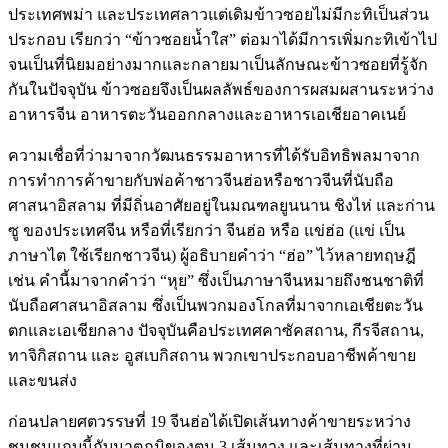
ประเทศพม่า และประเทศลาวแต่เดิมข้าวซอยไม่มีกะทิเป็นส่วน
ประกอบ เรียกว่า “ข้าวซอยน้ำใส” ต่อมาได้มีการเพิ่มกะทิเข้าไป
จนเป็นที่นิยมอย่างมากและกลายมาเป็นลักษณะข้าวซอยที่รู้จัก
กันในปัจจุบัน ข้าวซอยจึงเป็นผลลัพธ์ของการผสมผสานระหว่าง
อาหารจีน อาหารตะวันออกกลางและอาหารเอเชียอาคเนย์
ความเชื่อที่ว่ามาจากวัฒนธรรมอาหารที่ได้รับอิทธิพลมาจาก
การทำการค้าขายกับพ่อค้าชาวจีนฮ่อหรือชาวจีนที่นับถือ
ศาสนาอิสลาม ที่มีถิ่นอาศัยอยู่ในมณฑลยูนนาน ชิงไห่ และก่าน
ซู ของประเทศจีน หรือที่เรียกว่า จีนฮ่อ หรือ แข่ฮ่อ (แข่ เป็น
ภาษาไต ใช้เรียกชาวจีน) ผู้อธิบายคำว่า “ฮ่อ” ไว้หลายทฤษฎี
เช่น คำนี้มาจากคำว่า “หุย” ซึ่งเป็นภาษาจีนหมายถึงชนชาติที่
นับถือศาสนาอิสลาม ซึ่งเป็นพวกมองโกลที่มาจากเอเชียตะวัน
ตกและเอเชียกลาง ปัจจุบันคือประเทศคาซัคสถาน, กีรจีสถาน,
ทาจิกิสถาน และ อูสเบกิสถาน พวกเขาประกอบอาชีพค้าขาย
และขนส่ง
ก่อนปลายศตวรรษที่ 19 จีนฮ่อได้เปิดเส้นทางค้าขายระหว่าง
ชุมชนแถบนี้กับมาตุภูมิของตน 3 เส้นทาง และเส้นทางที่ผ่าน