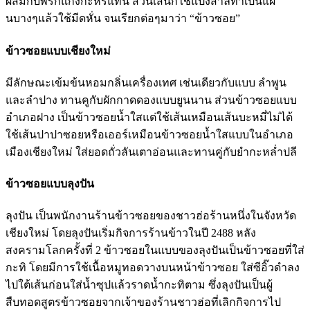
ผสมกับพริกแกงกะหรี่แทน ส่วนเส้นก็ใช้แป้งสาลีทำเป็นแผ่
นบางๆแล้วใช้มีดหั่น จนเรียกต่อๆมาว่า “ข้าวซอย”
ข้าวซอยแบบเชียงใหม่
มีลักษณะเข้มข้นหอมกลิ่นเครื่องเทศ เช่นเดียวกับแบบ ลำพูน
และลำปาง ทานคูกับผักกาดดองแบบยูนนาน ส่วนข้าวซอยแบบ
อำเภอฝาง เป็นข้าวซอยน้ำใสแต่ใช้เส้นเหมือนเส้นบะหมี่ไม่ได้
ใช้เส้นปาปาซอยหรือเออร์เหมือนข้าวซอยน้ำใสแบบในอำเภอ
เมืองเชียงใหม่ ใส่ยอดถั่วลันเตาอ่อนและทานคู่กับยำกะหล่ำปลี
ข้าวซอยแบบลุงปัน
ลุงปัน เป็นพนักงานร้านข้าวซอยของชาวฮ่อร้านหนึ่งในจังหวัด
เชียงใหม่ โดยลุงปันเริ่มกิจการร้านข้าวในปี 2488 หลัง
สงครามโลกครั้งที่ 2 ข้าวซอยในแบบของลุงปันเป็นข้าวซอยที่ใส่
กะทิ โดยมีการใช้เนื้อหมูทอดวางบนหน้าข้าวซอย ใส่ซีอิ๊วดำลง
ไปใต้เส้นก่อนใส่น้ำซุปแล้วราดน้ำกะทิตาม ซึ่งลุงปันเป็นผู้
สืบทอดสูตรข้าวซอยจากเจ้าของร้านชาวฮ่อที่เลิกกิจการไป