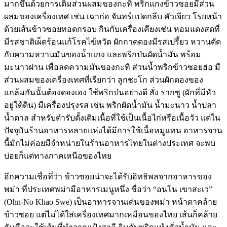
มากขึ้นด้วยการเติมส่วนผสมของกะทิ พริกแกงข้าวซอยมีส่วน
ผสมของเครื่องเทศ เช่น เฉาก่อ จันทร์แปดกลีบ คัวเจียว โรยหน้า
ด้วยเส้นข้าวซอยทอดกรอบ กินกับเครื่องเคียงเช่น หอมแดงสดที่
มีรสชาติเผ็ดร้อนแก้โรคไข้หวัด ผักกาดดองมีรสเปรี้ยว หวานตัด
กับความหวานมันของน้ำแกง และพริกป่นผัดน้ำมัน พร้อม
มะนาวฝาน เพื่อลดความมันของกะทิ ส่วนน้ำพริกข้าวซอยฮ่อ มี
ส่วนผสมของเครื่องเทศที่เรียกว่า ลูกชะโก ส่วนผักดองของ
แกล้มกันนั้นต้องดองเอง ใช้พริกป่นอย่างดี สั่ง รากซู (ผักที่มีหัว
อยู่ใต้ดิน) มีเครื่องปรุงรส เช่น พริกผัดน้ำมัน น้ำมะนาว น้ำปลา
น้ำตาล สำหรับตำรับดั้งเดิมเนื้อที่ใช้เป็นเนื้อไก่หรือเนื้อวัว แต่ใน
ปัจจุบันร้านอาหารหลายแห่งได้มีการใช้เนื้อหมูแทน อาหารจาน
นี้มักไม่ค่อยมีจำหน่ายในร้านอาหารไทยในต่างประเทศ จะพบ
บ่อยก็แต่ทางภาคเหนือของไทย
อีกความเชื่อที่ว่า ข้าวซอยน่าจะได้รับอิทธิพลจากอาหารของ
พม่า ที่ประเทศพม่ามีอาหารเมนูหนึ่ง ชื่อว่า “อนโน เขาสะเว”
(Ohn-No Khao Swe) เป็นอาหารจานเด่นของพม่า หน้าตาคล้าย
ข้าวซอย แต่ไม่ได้ใส่เครื่องเทศมากเหมือนของไทย เส้นก็คล้าย