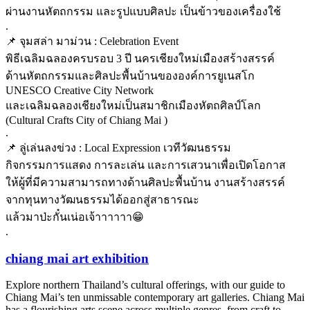
ผ่านงานหัตถกรรม และรูปแบบศิลปะ เป็นข้าวของเครื่องใช้
.
📌 จุมสล่า มาม่วน : Celebration Event
พิธีเฉลิมฉลองครบรอบ 3 ปี นครเชียงใหม่เมืองสร้างสรรค์
ด้านหัตถกรรมและศิลปะพื้นบ้านขององค์การยูเนสโก
UNESCO Creative City Network
และเฉลิมฉลองเชียงใหม่เป็นสมาชิกเมืองหัตถศิลป์โลก
(Cultural Crafts City of Chiang Mai )
.
📌 ลู่เล่นลงข่วง : Local Expression เวทีวัฒนธรรม
กิจกรรมการแสดง การละเล่น และการเสวนาเพื่อเปิดโอกาส
ให้ผู้ที่มีความสามารถทางด้านศิลปะพื้นบ้าน งานสร้างสรรค์
จากทุนทางวัฒนธรรมได้ออกสู่สาธารณะ
แล้วมาป่ะกั๋นเน่อเจ้าาาาาา😁
.
chiang mai art exhibition
Explore northern Thailand’s cultural offerings, with our guide to
Chiang Mai’s ten unmissable contemporary art galleries. Chiang Mai
has a flourishing arts scene across multiple genres, from craft to