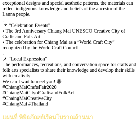
exceptional designs and special aesthetic patterns, the materials can
reflect indigenous knowledge and beliefs of the ancestor of the
Lanna people.
.
📌 “Celebration Events”
• The 3rd Anniversary Chiang Mai UNESCO Creative City of
Crafts and Folk Art
• The celebration for Chiang Mai as a “World Craft City”
recognized by the World Craft Council
.
📌 “Local Expression”
The performances, recreations, and conversation space for crafts and
folk arts specialists to share their knowledge and develop their skills
with creativity
We can’t wait to meet you! 😁
#ChiangMaiCraftsFair2020
#ChiangMaiCityofCraftsandFolkArt
#ChaingMaiCreativeCity
#ChiangMai #Thailand
แผนที่ พิพิธภัณฑ์เรือนโบราณล้านนา