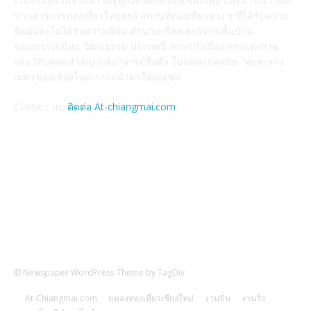
เว็บไซต์ที่รวมรวมความรู้ทุกอย่างเกี่ยวกับเชียงใหม่ และล้านนา และ
ข่าวสารการท่องเที่ยวโดยตรง สถานที่ท่องเที่ยวต่าง ๆ ที่ได้รับความ
นิยมและไม่ได้รับความนิยม ตำนานเรื่องเล่านิทานพื้นบ้าน
ขนบธรรมเนียม วัฒนธรรม ประเพณี ภาษากำเมือง การแต่งกาย
ประวัติบุคคลสำคัญ เกจิอาจารย์ชื่อดัง ในแต่ละยุคสมัย "ทุกตาราง
เมตรของเชียงใหม่เราจะนำมาให้คุณชม
Contact us:
ติดต่อ At-chiangmai.com
FOLLOW US
© Newspaper WordPress Theme by TagDiv
At-Chiangmai.com
แหล่งท่องเที่ยวเชียงใหม่
งานปั่น
งานวิ่ง