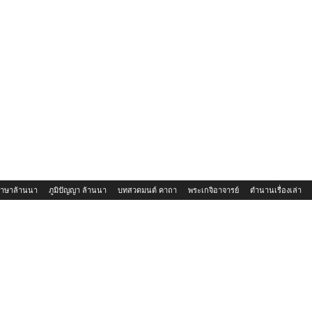
าษาล้านนา
ภูมิปัญญา ล้านนา
บทสวดมนต์ คาถา
พระเกจิอาจารย์
ตำนานเรื่องเล่า
สถานที่ท่องเที่ยวจังหวัดเชียงใหม่
สถานที่ท่องเที่ยวแนะนำ
วัดเ