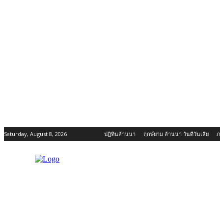
Saturday, August 8, 2026
ปฏิทินล้านนา
ฤกษ์ยาม ล้านนา วันดีวันเสีย
ภ
ข่าวสาร กิจกรรม เชียงใหม่
เกี่ยวกับเชียงใหม่-ล้านนา